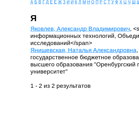
А
Б
В
Г
Д
Е
Ё
Ж
З
И
Й
К
Л
М
Н
О
П
Р
С
Т
У
Ф
Х
Ц
Ч
Ш
Я
Яковлев, Александр Владимирович
, 
информационных технологий, Объеди
исследований</span>
Янишевская, Наталья Александровна
государственное бюджетное образов
высшего образования "Оренбургский 
университет"
1 - 2 из 2 результатов