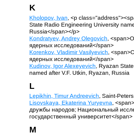
K
Kholopov, Ivan
, <p class="address"><
State Radio Engineering University named
Russia</span></p>
Kondratyev, Andrey Olegovich
, <span>
ядерных исследований</span>
Korenkov, Vladimir Vasilyevich
, <span>
ядерных исследований</span>
Kudinov, Igor Alexeyevich
, Ryazan State
named after V.F. Utkin, Ryazan, Russia
L
Lepikhin, Timur Andreevich
, Saint-Peter
Lisovskaya, Ekaterina Yuryevna
, <span
дружбы народов; Национальный иссл
государственный университет</span>
M