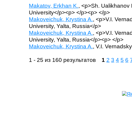
Makatov, Erkhan K.
, <p>Sh. Ualikhanov
University</p><p> </p><p> </p>
Makoveichuk, Krystina A.
, <p>V.I. Vern
University, Yalta, Russia</p>
Makoveichuk, Krystina A.
, <p>V.I. Vern
University, Yalta, Russia</p><p> </p>
Makoveichuk, Krystina A.
, V.I. Vernadsk
1 - 25 из 160 результатов
1
2
3
4
5
6