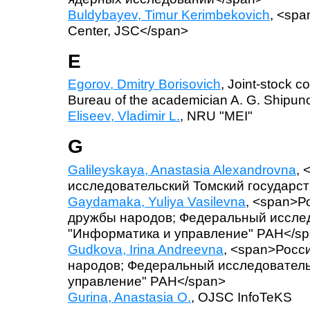
Buldybayev, Timur Kerimbekovich
, <spa
Center, JSC</span>
E
Egorov, Dmitry Borisovich
, Joint-stock 
Bureau of the academician A. G. Shipun
Eliseev, Vladimir L.
, NRU "MEI"
G
Galileyskaya, Anastasia Alexandrovna
,
исследовательский Томский государс
Gaydamaka, Yuliya Vasilevna
, <span>Р
дружбы народов; Федеральный иссле
"Информатика и управление" РАН</s
Gudkova, Irina Andreevna
, <span>Росс
народов; Федеральный исследователь
управление" РАН</span>
Gurina, Anastasia O.
, OJSC InfoTeKS