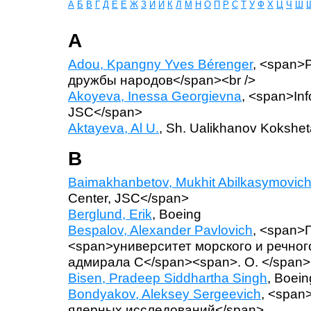
А
Б
В
Г
Д
Е
Ё
Ж
З
И
Й
К
Л
М
Н
О
П
Р
С
Т
У
Ф
Х
Ц
Ч
Ш
A
Adou, Kpangny Yves Bérenger
, <span>
дружбы народов</span><br />
Akoyeva, Inessa Georgievna
, <span>Inf
JSC</span>
Aktayeva, Al U.
, Sh. Ualikhanov Kokshet
B
Baimakhanbetov, Mukhit Abilkasymovic
Center, JSC</span>
Berglund, Erik
, Boeing
Bespalov, Alexander Pavlovich
, <span>
<span>университет морского и речно
адмирала С</span><span>. О. </span
Bisen, Pradeep Siddhartha Singh
, Boein
Bondyakov, Aleksey Sergeevich
, <spa
ядерных исследований</span>