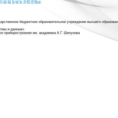
Ч
Ш
Щ
Ъ
Ы
Ь
Э
Ю
Я
Все
дарственное бюджетное образовательное учреждение высшего образова
итмы и данные»
ро приборостроения им. академика А.Г. Шипунова