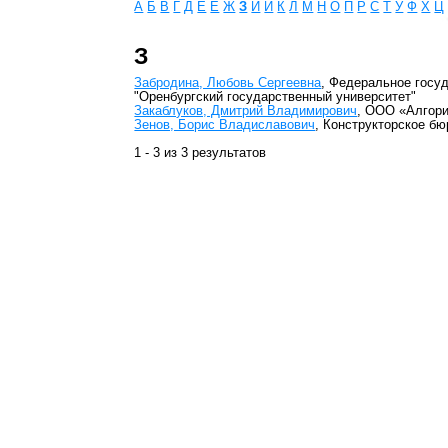
А
Б
В
Г
Д
Е
Ё
Ж
З
И
Й
К
Л
М
Н
О
П
Р
С
Т
У
Ф
Х
Ц
З
Забродина, Любовь Сергеевна
, Федеральное госу
"Оренбургский государственный университет"
Закаблуков, Дмитрий Владимирович
, ООО «Алгор
Зенов, Борис Владиславович
, Конструкторское бю
1 - 3 из 3 результатов