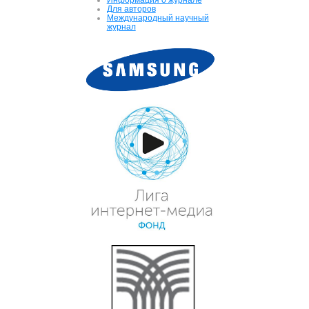
Для авторов
Международный научный
журнал