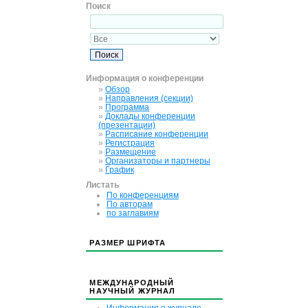
Поиск
Информация о конференции
»
Обзор
»
Направления (секции)
»
Программа
»
Доклады конференции
(презентации)
»
Расписание конференции
»
Регистрация
»
Размещение
»
Организаторы и партнеры
»
График
Листать
По конференциям
По авторам
по заглавиям
РАЗМЕР ШРИФТА
МЕЖДУНАРОДНЫЙ
НАУЧНЫЙ ЖУРНАЛ
Информация о журнале