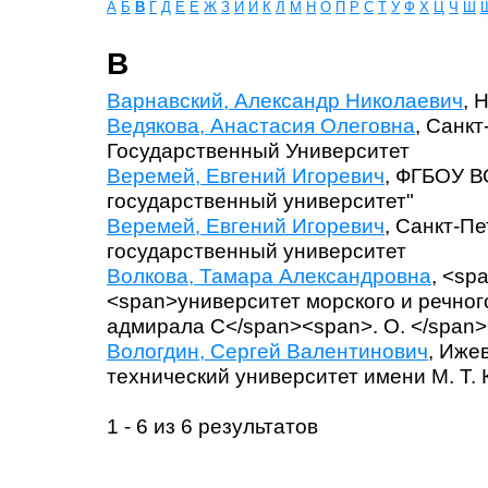
А
Б
В
Г
Д
Е
Ё
Ж
З
И
Й
К
Л
М
Н
О
П
Р
С
Т
У
Ф
Х
Ц
Ч
Ш
В
Варнавский, Александр Николаевич
, 
Ведякова, Анастасия Олеговна
, Санк
Государственный Университет
Веремей, Евгений Игоревич
, ФГБОУ В
государственный университет"
Веремей, Евгений Игоревич
, Санкт-П
государственный университет
Волкова, Тамара Александровна
, <sp
<span>университет морского и речно
адмирала С</span><span>. О. </span
Вологдин, Сергей Валентинович
, Иже
технический университет имени М. Т.
1 - 6 из 6 результатов