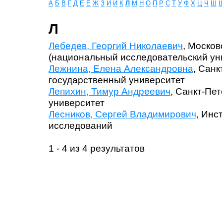
А
Б
В
Г
Д
Е
Ё
Ж
З
И
Й
К
Л
М
Н
О
П
Р
С
Т
У
Ф
Х
Ц
Ч
Ш
Л
Лебедев, Георгий Николаевич
, Моско
(национальный исследовательский ун
Лежнина, Елена Александровна
, Санк
государственный университет
Лепихин, Тимур Андреевич
, Санкт-Пе
университет
Лесников, Сергей Владимирович
, Инс
исследований
1 - 4 из 4 результатов