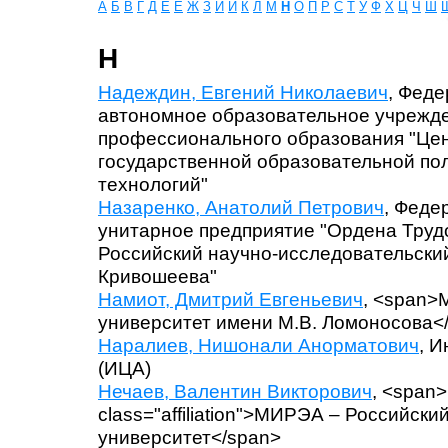
А
Б
В
Г
Д
Е
Ё
Ж
З
И
Й
К
Л
М
Н
О
П
Р
С
Т
У
Ф
Х
Ц
Ч
Ш
Н
Надеждин, Евгений Николаевич
, Фед
автономное образовательное учрежд
профессионального образования "Це
государственной образовательной п
технологий"
Назаренко, Анатолий Петрович
, Феде
унитарное предприятие "Ордена Труд
Российский научно-исследовательский
Кривошеева"
Намиот, Дмитрий Евгеньевич
, <span>
университет имени М.В. Ломоносова<
Наралиев, Нишонали Анорматович
, 
(ИЦА)
Нечаев, Валентин Викторович
, <span
class="affiliation">МИРЭА – Российски
университет</span>