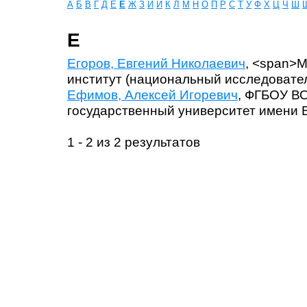
А
Б
В
Г
Д
Е
Ё
Ж
З
И
Й
К
Л
М
Н
О
П
Р
С
Т
У
Ф
Х
Ц
Ч
Ш
Е
Егоров, Евгений Николаевич
, <span>
институт (национальный исследовател
Ефимов, Алексей Игоревич
, ФГБОУ ВО
государственный университет имени В
1 - 2 из 2 результатов