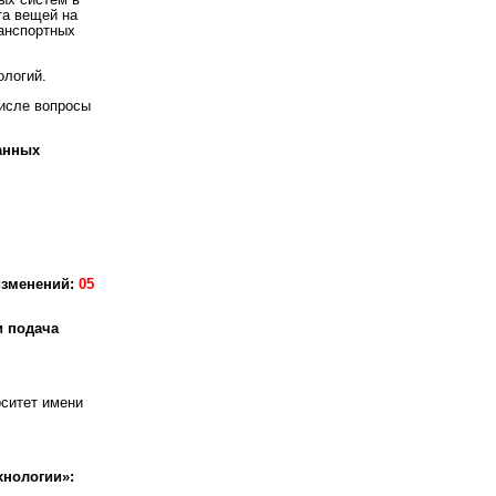
ых систем в
та вещей на
ранспортных
ологий.
числе вопросы
анных
изменений:
05
и подача
ситет имени
нологии»: