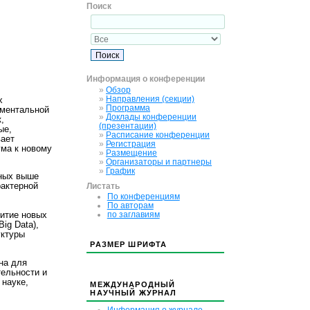
Поиск
Информация о конференции
»
Обзор
»
Направления (секции)
х
»
Программа
ументальной
»
Доклады конференции
,
(презентации)
ые,
»
Расписание конференции
вает
»
Регистрация
ма к новому
»
Размещение
»
Организаторы и партнеры
»
График
нных выше
Листать
актерной
По конференциям
По авторам
по заглавиям
витие новых
ig Data),
уктуры
РАЗМЕР ШРИФТА
на для
ельности и
 науке,
МЕЖДУНАРОДНЫЙ
НАУЧНЫЙ ЖУРНАЛ
Информация о журнале