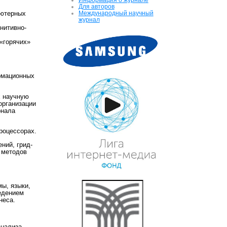
Для авторов
Международный научный
ьютерных
журнал
нитивно-
 «горячих»
рмационных
х научную
организации
онала
роцессорах.
ний, грид-
 методов
ы, языки,
едением
неса.