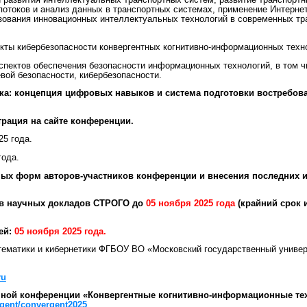
 развития интеллектуальных транспортных систем, развитие транспортн
потоков и анализ данных в транспортных системах, применение Интерне
ьзования инновационных интеллектуальных технологий в современных т
кты кибербезопасности конвергентных когнитивно-информационных техн
спектов обеспечения безопасности информационных технологий, в том 
вой безопасности, кибербезопасности.
ка: концепция цифровых навыков и система подготовки востребов
трация на сайте конференции.
25 года.
года.
ных форм авторов-участников конференции и внесения последних 
ов научных докладов СТРОГО до
05 ноября 2025 года
(крайний срок 
ей:
05 ноября 2025 года.
ематики и кибернетики ФГБОУ ВО «Московский государственный универ
ru
ной конференции «Конвергентные когнитивно-информационные тех
rgent/convergent2025