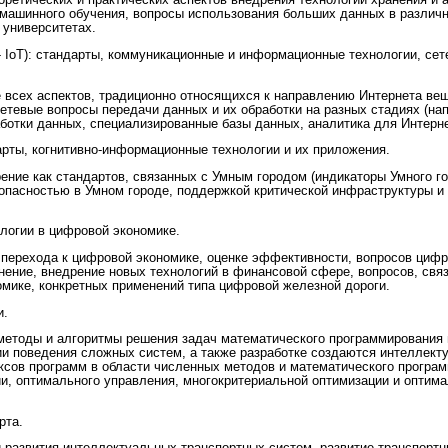
ретических и практических аспектов внедрения технологий хранения и 
 машинного обучения, вопросы использования больших данных в различн
 университетах.
s - IoT): стандарты, коммуникационные и информационные технологии, се
е всех аспектов, традиционно относящихся к направлению Интернета ве
етевые вопросы передачи данных и их обработки на разных стадиях (на
ботки данных, специализированные базы данных, аналитика для Интерн
дарты, когнитивно-информационные технологии и их приложения.
ение как стандартов, связанных с Умным городом (индикаторы Умного го
зопасностью в Умном городе, поддержкой критической инфраструктуры и
логии в цифровой экономике.
 перехода к цифровой экономике, оценке эффективности, вопросов цифр
анение, внедрение новых технологий в финансовой сфере, вопросов, свя
омике, конкретных применений типа цифровой железной дороги.
и.
методы и алгоритмы решения задач математического программирования 
ии поведения сложных систем, а также разработке создаются интеллект
ксов программ в области численных методов и математического програ
и, оптимального управления, многокритериальной оптимизации и оптима
рта.