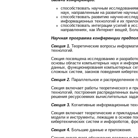
Задачи конференции:
способствовать научным исследованиям
наук, направленным на развитие научны
способствовать развитию научно-исслед
информационных технологий и их прило
способствовать интеграции усилий в исс
направлениях, как Интернет вещей, Бол
Научная программа конференции предпо
Секция 1.
Теоретические вопросы информати
технологий.
Секция посвящена исследованию и разработк
основы области компьютерных наук и информ
данных, функционирования компьютерных сет
сложных систем, законов поведения кибертех
Секция 2.
Параллельное и распределенное пр
Секция включает работы теоретического и пр
технологий, построения распределенных выч
решения ресурсоемких вычислительных зада
Секция 3.
Когнитивные информационные техн
Секция включает теоретические и прикладные
модели и инструменты, лежащие в основе по
кибертехнических систем и инфороботов, фр
Секция 4.
Большие данные и приложения.