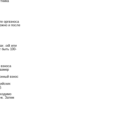
стника
те оргвзноса
можно и после
х .odt или
 быть 100-
 взноса
размер
онный взнос
сийских
).
бходимо
нк. Затем