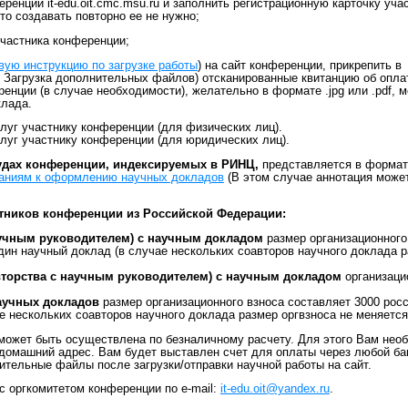
ренции it-edu.oit.cmc.msu.ru и заполнить регистрационную карточку уча
то создавать повторно ее не нужно;
частника конференции;
вую инструкцию по загрузке работы
) на сайт конференции, прикрепить в
 Загрузка дополнительных файлов) отсканированные квитанцию об опла
ренции (в случае необходимости), желательно в формате .jpg или .pdf, 
клада.
слуг участнику конференции (для физических лиц).
слуг участнику конференции (для юридических лиц).
удах конференции, индексируемых в РИНЦ,
представляется в формата
аниям к оформлению научных докладов
(В этом случае аннотация может
тников конференции из Российской Федерации:
научным руководителем) с научным докладом
размер организационного
один научный доклад (в случае нескольких соавторов научного доклада 
авторства с научным руководителем) с научным докладом
организаци
научных докладов
размер организационного взноса составляет 3000 рос
е нескольких соавторов научного доклада размер оргвзноса не меняется
может быть осуществлена по безналичному расчету. Для этого Вам нео
 домашний адрес. Вам будет выставлен счет для оплаты через любой ба
ительные файлы после загрузки/отправки научной работы на сайт.
с оргкомитетом конференции по e-mail:
it-edu.oit@yandex.ru
.