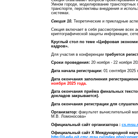
Секция охватывает вопросы проектирования и
Умном городе, моделирование транспортных 
транспорте, перспективы внедрения и испол
системах.
Секция 10.
Теоретические и прикладные аспе
Секция включает в себя рассмотрение всех а
криптографической защиты информации, сете
Круглый стол по теме «Цифровая экономи
кадров».
Для участия в конференции
требуется регис
Сроки проведения:
20 ноября - 22 ноября 20
Дата начала регистрации:
01 сентября 2025 
Дата окончания заполнения регистрацион
ноября 2025 года.
Дата окончания приёма финальных текст
докладов закрывается).
Дата окончания регистрации для слушател
Организатор:
факультет вычислительной мат
М.В. Ломоносова»
Официальный сайт организатора :
cs.msu.
Официальный сайт X Международной науч
http://it-edu.oit.cmc.msu.ru/index.php/conve