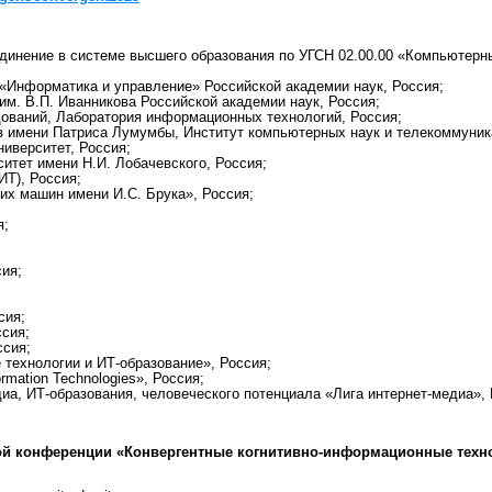
динение в системе высшего образования по УГСН 02.00.00 «Компьютерн
«Информатика и управление» Российской академии наук, Россия;
им. В.П. Иванникова Российской академии наук, Россия;
ований, Лаборатория информационных технологий, Россия;
в имени Патриса Лумумбы, Институт компьютерных наук и телекоммуник
ниверситет, Россия;
итет имени Н.И. Лобачевского, Россия;
ИТ), Россия;
х машин имени И.С. Брука», Россия;
я;
сия;
сия;
сия;
ссия;
ехнологии и ИТ-образование», Россия;
ormation Technologies», Россия;
иа, ИТ-образования, человеческого потенциала «Лига интернет-медиа», 
ой конференции «Конвергентные когнитивно-информационные техн