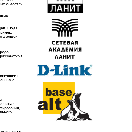
анализа
ых областях,
тевые
щей. Сюда
пример,
ета вещей.
рода,
 разработкой
овизации в
занных с
и
уальные
ммирования,
льного