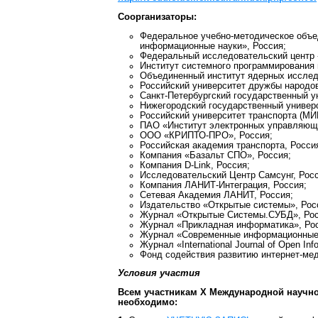
Соорганизаторы:
Федеральное учебно-методическое объе
информационные науки», Россия;
Федеральный исследовательский центр 
Институт системного программирования 
Объединенный институт ядерных исслед
Российский университет дружбы народо
Санкт-Петербургский государственный у
Нижегородский государственный универс
Российский университет транспорта (МИ
ПАО «Институт электронных управляющи
ООО «КРИПТО-ПРО», Россия;
Российская академия транспорта, Росси
Компания «Базальт СПО», Россия;
Компания D-Link, Россия;
Исследовательский Центр Самсунг, Рос
Компания ЛАНИТ-Интеграция, Россия;
Сетевая Академия ЛАНИТ, Россия;
Издательство «Открытые системы», Рос
Журнал «Открытые Системы.СУБД», Рос
Журнал «Прикладная информатика», Ро
Журнал «Современные информационные т
Журнал «International Journal of Open Inf
Фонд содействия развитию интернет-мед
Условия участия
Всем участникам X Международной научн
необходимо: