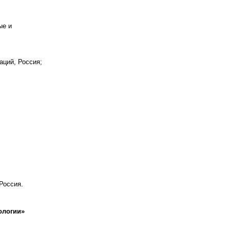
ые и
аций, Россия;
Россия.
ологии»