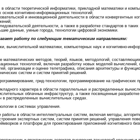
 в области теоретической информатики, прикладной математики и комп
х основ когнитивно-информационных технологий;
овательской и инновационной деятельности в области конвергентных ког
жений;
ледовательской деятельности, а также в разработке стандартов в таких
ьшие данные, умные города, технологии цифровой экономики.
лагает работу по следующим тематическим направлениям:
ки, вычислительной математики, компьютерных наук и когнитивно-инфо
е математических методов, теорий, языков, методологий, составляющи
ационных технологий, включая разработку новых моделей вычислений, 
ей, организации и оценке телетрафика, описания архитектуры и функци
нических систем и систем принятий решений.
ограммирование, грид-технологии, программирование на графических п
икладного характера в области параллельных и распределенных вычисле
ислительных облачных инфраструктур, а также посвященные разработке
ч в распределенных вычислительных средах.
ологии в системах управления.
 работы в области интеллектуальных систем, включая методы, алгоритм
строения экспертных систем, систем принятия решений, управления пов
еймворков и платформ для проектирования приложений когнитивного биз