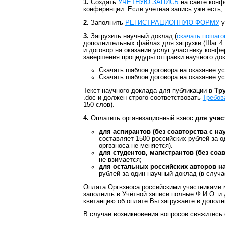
1.
Создать
УЧЕТНУЮ ЗАПИСЬ
на сайте конфе
конференции. Если учетная запись уже есть, 
2.
Заполнить
РЕГИСТРАЦИОННУЮ ФОРМУ
у
3.
Загрузить научный доклад (
скачать пошаго
дополнительных файлах для загрузки (Шаг 4.
и договор на оказание услуг участнику конфе
завершения процедуры отправки научного до
Скачать шаблон договора на оказание у
Скачать шаблон договора на оказание у
Текст научного доклада для публикации в
Тр
.doc и должен строго соответствовать
Требов
150 слов).
4.
Оплатить организационный взнос
для учас
для аспирантов (без соавторства с 
составляет 1500 российских рублей за 
оргвзноса не меняется).
для студентов, магистрантов (без со
не взимается;
для остальных российских авторов 
рублей за один научный доклад (в случа
Оплата Оргвзноса российскими участниками 
заполнить в Учётной записи полные Ф.И.О. и
квитанцию об оплате Вы загружаете в дополн
В случае возникновения вопросов свяжитесь 