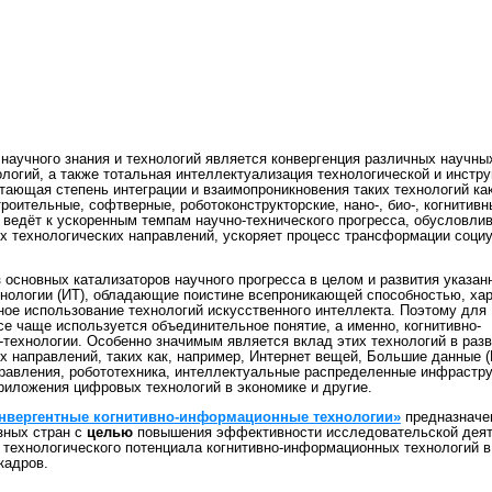
научного знания и технологий является конвергенция различных научны
логий, а также тотальная интеллектуализация технологической и инстр
ающая степень интеграции и взаимопроникновения таких технологий как
оительные, софтверные, роботоконструкторские, нано-, био-, когнитивн
ведёт к ускоренным темпам научно-технического прогресса, обусловли
 технологических направлений, ускоряет процесс трансформации социу
з основных катализаторов научного прогресса в целом и развития указа
нологии (ИТ), обладающие поистине всепроникающей способностью, хар
ное использование технологий искусственного интеллекта. Поэтому для
е чаще используется объединительное понятие, а именно, когнитивно-
технологии. Особенно значимым является вклад этих технологий в раз
 направлений, таких как, например, Интернет вещей, Большие данные (B
равления, робототехника, интеллектуальные распределенные инфрастр
иложения цифровых технологий в экономике и другие.
нвергентные когнитивно-информационные технологии»
предназначе
зных стран с
целью
повышения эффективности исследовательской деят
и технологического потенциала когнитивно-информационных технологий в
кадров.