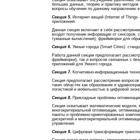
Секция охватывает обсуждение различных тео
больших данных, теорию и практику методов
вопросы обучения по данному направлению в
Секция 5.
Интернет вещей (Internet of Thing
приложения.
Данная секция включает в себя рассмотрени
входит получение информации от сенсоров, с
туманные вычисления), фреймворки для обра
Секция 6.
Умные города (Smart Cities): стан
Работа данной секции предполагает рассмотр
фреймворки), так и вопросов связанных с бе
приложений для Умного города.
Секция 7.
Когнитивно-информационные техно
Секция предполагает рассмотрение вопросов
таких областях как образование и здравоохр
логистикой и мобильностью в цифровой экон
Секция 8.
Прикладные проблемы оптимизаци
Секция охватывает математические модели, 
многокритериальной оптимизации, оптимизац
пакеты и проблемно-ориентированных компле
дискретной и многокритериальной оптимизаци
управления.
Секция 9.
Цифровая трансформация транспо