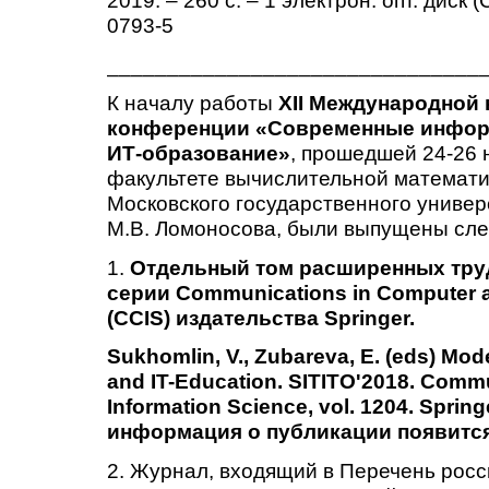
2019. – 260 с. – 1 электрон. oпт. диск
0793-5
_______________________________
К началу работы
XI
I
Международной 
конференции «Современные инфор
ИТ-образование»
, прошедшей 24-26 
факультете вычислительной математи
Московского государственного универ
М.В. Ломоносова, были выпущены сл
1.
Отдельный том расширенных тру
серии Communications in Computer a
(CCIS) издательства Springer.
Sukhomlin, V., Zubareva, E. (eds) Mo
and IT-Education. SITITO'2018. Comm
Information Science, vol. 1204. Sprin
и
нформация о публикации появится
2. Журнал, входящий в Перечень рос