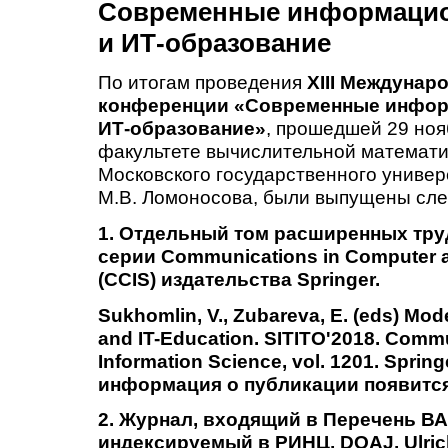
Современные информацио
и ИТ-образование
По итогам проведения
XII
I
Междунаро
конференции «Современные инфор
ИТ-образование»
, прошедшей 29 нояб
факультете вычислительной математи
Московского государственного универ
М.В. Ломоносова, были выпущены сл
1. Отдельный том расширенных тру
серии Communications in Computer a
(CCIS) издательства Springer.
Sukhomlin, V., Zubareva, E. (eds) Mo
and IT-Education. SITITO'2018. Comm
Information Science, vol. 1201. Sprin
и
нформация о публикации появится
2.
Журнал, входящий в Перечень ВА
индексируемый в
РИНЦ, DOAJ, Ulric