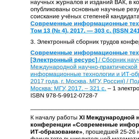
научных журналов и изданий ВАК, в 
опубликованы основные научные резу
соискание учёных степеней кандидата
Современные информационные техн
Том 13 (№ 4), 2017. — 303 с. (ISSN 24
3. Электронный сборник трудов конфе
Современные информационные техн
[Электронный ресурс]
/ Сборник науч
Международной научно-практическо
информационные технологии и ИТ-об
2017 года, г. Москва, МГУ, Россия) / П
Москва: МГУ, 2017. – 321 с.
– 1 электро
ISBN 978-5-9912-0728-7
_______________________________
К началу работы
XI Международной н
конференции «Современные инфор
ИТ-образование»
, прошедшей 25-26 
факультете вычислительной математи