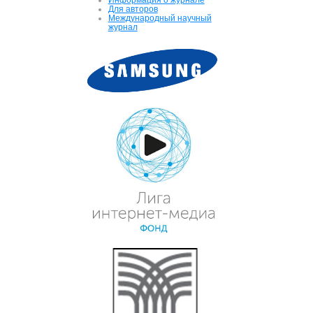
Для авторов
Международный научный
журнал