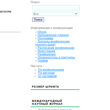
Поиск
шателям
Информация о конференции
»
Обзор
»
Направления (секции)
»
Программа
»
Доклады конференции
(презентации)
»
Расписание конференции
»
Регистрация
»
Размещение
»
Организаторы и партнеры
»
График
Листать
По конференциям
По авторам
по заглавиям
РАЗМЕР ШРИФТА
МЕЖДУНАРОДНЫЙ
НАУЧНЫЙ ЖУРНАЛ
Информация о журнале