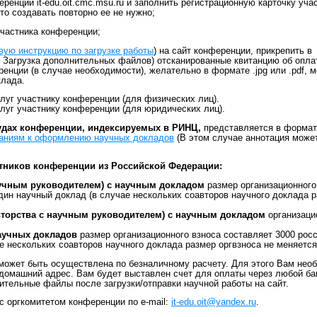
ренции it-edu.oit.cmc.msu.ru и заполнить регистрационную карточку уча
то создавать повторно ее не нужно;
частника конференции;
вую инструкцию по загрузке работы
) на сайт конференции, прикрепить в
 Загрузка дополнительных файлов) отсканированные квитанцию об опла
ренции (в случае необходимости), желательно в формате .jpg или .pdf, 
клада.
слуг участнику конференции (для физических лиц).
слуг участнику конференции (для юридических лиц).
удах конференции, индексируемых в РИНЦ,
представляется в формата
аниям к оформлению научных докладов
(В этом случае аннотация может
тников конференции из Российской Федерации:
научным руководителем) с научным докладом
размер организационного
один научный доклад (в случае нескольких соавторов научного доклада 
авторства с научным руководителем) с научным докладом
организаци
научных докладов
размер организационного взноса составляет 3000 рос
е нескольких соавторов научного доклада размер оргвзноса не меняется
может быть осуществлена по безналичному расчету. Для этого Вам нео
 домашний адрес. Вам будет выставлен счет для оплаты через любой ба
ительные файлы после загрузки/отправки научной работы на сайт.
с оргкомитетом конференции по e-mail:
it-edu.oit@yandex.ru
.