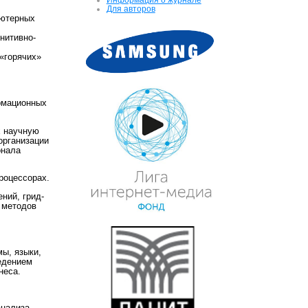
Для авторов
ьютерных
нитивно-
 «горячих»
рмационных
х научную
организации
онала
роцессорах.
ний, грид-
 методов
ы, языки,
едением
неса.