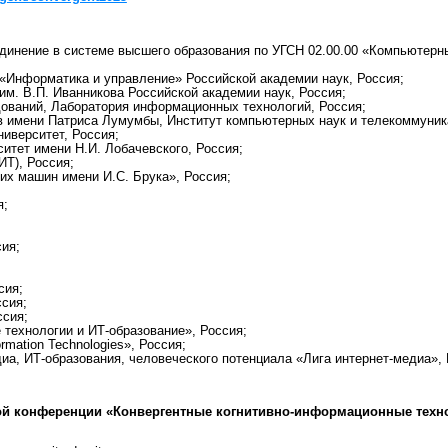
динение в системе высшего образования по УГСН 02.00.00 «Компьютерн
«Информатика и управление» Российской академии наук, Россия;
им. В.П. Иванникова Российской академии наук, Россия;
ований, Лаборатория информационных технологий, Россия;
в имени Патриса Лумумбы, Институт компьютерных наук и телекоммуник
ниверситет, Россия;
итет имени Н.И. Лобачевского, Россия;
ИТ), Россия;
х машин имени И.С. Брука», Россия;
я;
сия;
сия;
сия;
ссия;
ехнологии и ИТ-образование», Россия;
ormation Technologies», Россия;
иа, ИТ-образования, человеческого потенциала «Лига интернет-медиа», 
ой конференции «Конвергентные когнитивно-информационные техн