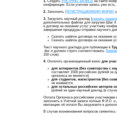
1.
Создать
УЧЕТНУЮ ЗАПИСЬ
на сайте конфе
конференции. Если учетная запись уже есть, 
2.
Заполнить
РЕГИСТРАЦИОННУЮ ФОРМУ
у
3.
Загрузить научный доклад (
скачать пошаго
дополнительных файлах для загрузки (Шаг 4.
и договор на оказание услуг участнику конфе
завершения процедуры отправки научного до
Скачать шаблон договора на оказание у
Скачать шаблон договора на оказание у
Текст научного доклада для публикации в
Тр
.doc и должен строго соответствовать
Требов
150 слов).
4.
Оплатить организационный взнос
для учас
для аспирантов (без соавторства с 
составляет 1500 российских рублей за 
оргвзноса не меняется).
для студентов, магистрантов (без со
не взимается;
для остальных российских авторов 
рублей за один научный доклад (в случа
Оплата Оргвзноса российскими участниками 
заполнить в Учётной записи полные Ф.И.О. и
квитанцию об оплате Вы загружаете в дополн
В случае возникновения вопросов свяжитесь 