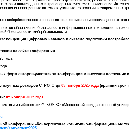
 развития интеллектуальных транспортных систем, развитие транспортн
потоков и анализ данных в транспортных системах, применение Интерне
ьзования инновационных интеллектуальных технологий в современных т
кты кибербезопасности конвергентных когнитивно-информационных техн
спектов обеспечения безопасности информационных технологий, в том 
вой безопасности, кибербезопасности.
ка: концепция цифровых навыков и система подготовки востребов
трация на сайте конференции.
25 года.
года.
ных форм авторов-участников конференции и внесения последних 
ов научных докладов СТРОГО до
05 ноября 2025 года
(крайний срок 
ей:
05 ноября 2025 года.
ематики и кибернетики ФГБОУ ВО «Московский государственный универ
ru
ной конференции «Конвергентные когнитивно-информационные тех
rgent/convergent2025