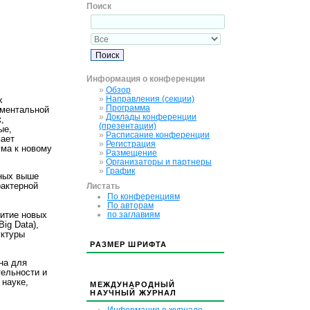
Поиск
Информация о конференции
»
Обзор
»
Направления (секции)
х
»
Программа
ументальной
»
Доклады конференции
,
(презентации)
ые,
»
Расписание конференции
вает
»
Регистрация
ма к новому
»
Размещение
»
Организаторы и партнеры
»
График
нных выше
Листать
актерной
По конференциям
По авторам
по заглавиям
витие новых
ig Data),
уктуры
РАЗМЕР ШРИФТА
на для
ельности и
 науке,
МЕЖДУНАРОДНЫЙ
НАУЧНЫЙ ЖУРНАЛ
Информация о журнале