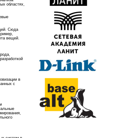
анализа
ых областях,
тевые
щей. Сюда
пример,
ета вещей.
рода,
 разработкой
овизации в
занных с
и
уальные
ммирования,
льного