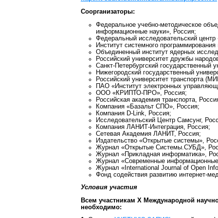
Соорганизаторы:
Федеральное учебно-методическое объе
информационные науки», Россия;
Федеральный исследовательский центр 
Институт системного программирования 
Объединенный институт ядерных исслед
Российский университет дружбы народо
Санкт-Петербургский государственный у
Нижегородский государственный универс
Российский университет транспорта (МИ
ПАО «Институт электронных управляющи
ООО «КРИПТО-ПРО», Россия;
Российская академия транспорта, Росси
Компания «Базальт СПО», Россия;
Компания D-Link, Россия;
Исследовательский Центр Самсунг, Рос
Компания ЛАНИТ-Интеграция, Россия;
Сетевая Академия ЛАНИТ, Россия;
Издательство «Открытые системы», Рос
Журнал «Открытые Системы.СУБД», Рос
Журнал «Прикладная информатика», Ро
Журнал «Современные информационные т
Журнал «International Journal of Open Inf
Фонд содействия развитию интернет-мед
Условия участия
Всем участникам X Международной научн
необходимо: