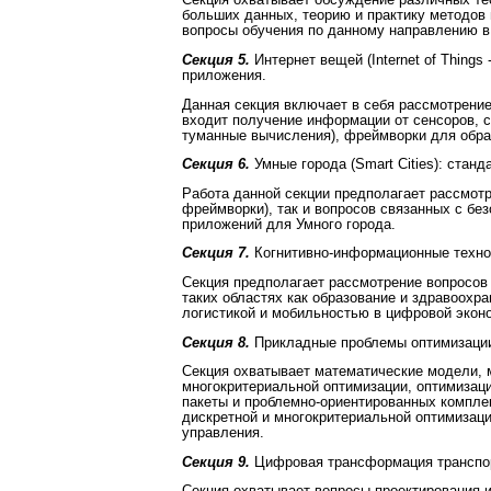
Секция охватывает обсуждение различных тео
больших данных, теорию и практику методов
вопросы обучения по данному направлению в
Секция 5.
Интернет вещей (Internet of Thing
приложения.
Данная секция включает в себя рассмотрени
входит получение информации от сенсоров, с
туманные вычисления), фреймворки для обра
Секция 6.
Умные города (Smart Cities): стан
Работа данной секции предполагает рассмотр
фреймворки), так и вопросов связанных с бе
приложений для Умного города.
Секция 7.
Когнитивно-информационные техно
Секция предполагает рассмотрение вопросов
таких областях как образование и здравоохр
логистикой и мобильностью в цифровой экон
Секция 8.
Прикладные проблемы оптимизаци
Секция охватывает математические модели, 
многокритериальной оптимизации, оптимизац
пакеты и проблемно-ориентированных компле
дискретной и многокритериальной оптимизаци
управления.
Секция 9.
Цифровая трансформация транспо