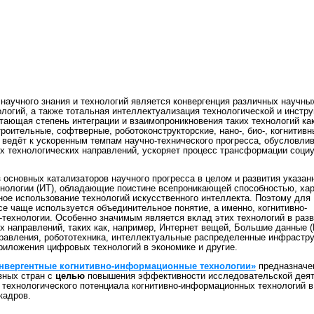
научного знания и технологий является конвергенция различных научны
логий, а также тотальная интеллектуализация технологической и инстр
ающая степень интеграции и взаимопроникновения таких технологий как
оительные, софтверные, роботоконструкторские, нано-, био-, когнитивн
ведёт к ускоренным темпам научно-технического прогресса, обусловли
 технологических направлений, ускоряет процесс трансформации социу
з основных катализаторов научного прогресса в целом и развития указа
нологии (ИТ), обладающие поистине всепроникающей способностью, хар
ное использование технологий искусственного интеллекта. Поэтому для
е чаще используется объединительное понятие, а именно, когнитивно-
технологии. Особенно значимым является вклад этих технологий в раз
 направлений, таких как, например, Интернет вещей, Большие данные (B
равления, робототехника, интеллектуальные распределенные инфрастр
иложения цифровых технологий в экономике и другие.
нвергентные когнитивно-информационные технологии»
предназначе
зных стран с
целью
повышения эффективности исследовательской деят
и технологического потенциала когнитивно-информационных технологий в
кадров.