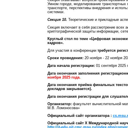
Секция охватывает вопросы проектирования и
Умном городе, моделирование транспортных 
транспорте, перспективы внедрения и испол
системах.
Секция 10.
Теоретические и прикладные аспе
Секция включает в себя рассмотрение всех а
криптографической защиты информации, сете
Круглый стол по теме «Цифровая экономи
кадров».
Для участия в конференции
требуется регис
Сроки проведения:
20 ноября - 22 ноября 20
Дата начала регистрации:
01 сентября 2025 
Дата окончания заполнения регистрацион
ноября 2025 года.
Дата окончания приёма финальных текст
докладов закрывается).
Дата окончания регистрации для слушател
Организатор:
факультет вычислительной мат
М.В. Ломоносова»
Официальный сайт организатора :
cs.msu.
Официальный сайт X Международной науч
http://it-edu.oit.cmc.msu.ru/index.php/conve