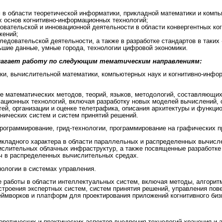
 в области теоретической информатики, прикладной математики и комп
х основ когнитивно-информационных технологий;
овательской и инновационной деятельности в области конвергентных ког
жений;
ледовательской деятельности, а также в разработке стандартов в таких
ьшие данные, умные города, технологии цифровой экономики.
лагает работу по следующим тематическим направлениям:
ки, вычислительной математики, компьютерных наук и когнитивно-инфо
е математических методов, теорий, языков, методологий, составляющи
ационных технологий, включая разработку новых моделей вычислений, 
ей, организации и оценке телетрафика, описания архитектуры и функци
нических систем и систем принятий решений.
ограммирование, грид-технологии, программирование на графических п
икладного характера в области параллельных и распределенных вычисле
ислительных облачных инфраструктур, а также посвященные разработке
ч в распределенных вычислительных средах.
ологии в системах управления.
 работы в области интеллектуальных систем, включая методы, алгоритм
строения экспертных систем, систем принятия решений, управления пов
еймворков и платформ для проектирования приложений когнитивного биз