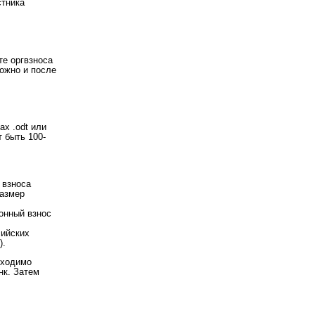
стника
те оргвзноса
можно и после
х .odt или
 быть 100-
 взноса
размер
онный взнос
сийских
).
бходимо
нк. Затем