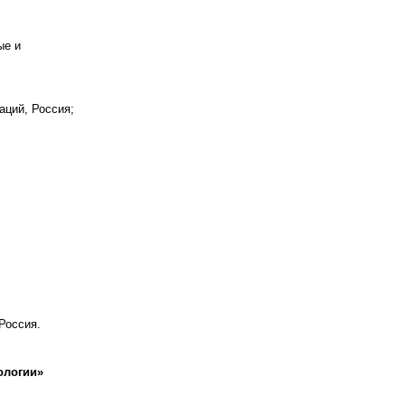
ые и
аций, Россия;
Россия.
ологии»