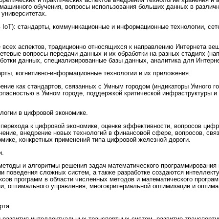
ретических и практических аспектов внедрения технологий хранения и 
 машинного обучения, вопросы использования больших данных в различн
 университетах.
s - IoT): стандарты, коммуникационные и информационные технологии, се
е всех аспектов, традиционно относящихся к направлению Интернета ве
етевые вопросы передачи данных и их обработки на разных стадиях (на
ботки данных, специализированные базы данных, аналитика для Интерн
дарты, когнитивно-информационные технологии и их приложения.
ение как стандартов, связанных с Умным городом (индикаторы Умного го
зопасностью в Умном городе, поддержкой критической инфраструктуры и
логии в цифровой экономике.
 перехода к цифровой экономике, оценке эффективности, вопросов цифр
анение, внедрение новых технологий в финансовой сфере, вопросов, свя
омике, конкретных применений типа цифровой железной дороги.
и.
методы и алгоритмы решения задач математического программирования 
ии поведения сложных систем, а также разработке создаются интеллект
ксов программ в области численных методов и математического програ
и, оптимального управления, многокритериальной оптимизации и оптима
рта.