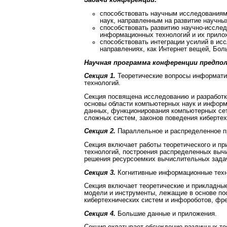
Задачи конференции:
способствовать научным исследованиям
наук, направленным на развитие научны
способствовать развитию научно-исслед
информационных технологий и их прило
способствовать интеграции усилий в исс
направлениях, как Интернет вещей, Бол
Научная программа конференции предпо
Секция 1.
Теоретические вопросы информати
технологий.
Секция посвящена исследованию и разработк
основы области компьютерных наук и информ
данных, функционирования компьютерных сет
сложных систем, законов поведения кибертех
Секция 2.
Параллельное и распределенное пр
Секция включает работы теоретического и пр
технологий, построения распределенных выч
решения ресурсоемких вычислительных зада
Секция 3.
Когнитивные информационные техн
Секция включает теоретические и прикладные
модели и инструменты, лежащие в основе по
кибертехнических систем и инфороботов, фр
Секция 4.
Большие данные и приложения.