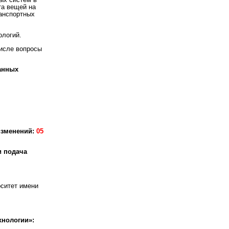
ых систем в
та вещей на
ранспортных
ологий.
числе вопросы
анных
изменений:
05
и подача
ситет имени
нологии»: