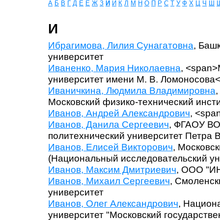
А
Б
В
Г
Д
Е
Ё
Ж
З
И
Й
К
Л
М
Н
О
П
Р
С
Т
У
Ф
Х
Ц
Ч
Ш
И
Ибрагимова, Лилия Сунагатовна
, Баш
университет
Иваненко, Мария Николаевна
, <span
университет имени М. В. Ломоносова<
Иваничкина, Людмила Владимировна
Московский физико-технический инст
Иванов, Андрей Александрович
, <sp
Иванов, Данила Сергеевич
, ФГАОУ ВО
политехнический университет Петра В
Иванов, Елисей Викторович
, Московс
(Национальный исследовательский ун
Иванов, Максим Дмитриевич
, ООО "
Иванов, Михаил Сергеевич
, Смоленск
университет
Иванов, Олег Александрович
, Национ
университет "Московский государств