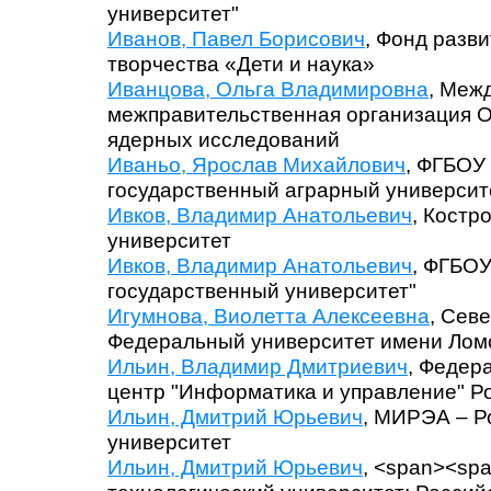
университет"
Иванов, Павел Борисович
, Фонд разви
творчества «Дети и наука»
Иванцова, Ольга Владимировна
, Меж
межправительственная организация 
ядерных исследований
Иваньо, Ярослав Михайлович
, ФГБОУ
государственный аграрный университе
Ивков, Владимир Анатольевич
, Костр
университет
Ивков, Владимир Анатольевич
, ФГБОУ
государственный университет"
Игумнова, Виолетта Алексеевна
, Сев
Федеральный университет имени Лом
Ильин, Владимир Дмитриевич
, Федер
центр "Информатика и управление" Р
Ильин, Дмитрий Юрьевич
, МИРЭА – Р
университет
Ильин, Дмитрий Юрьевич
, <span><sp