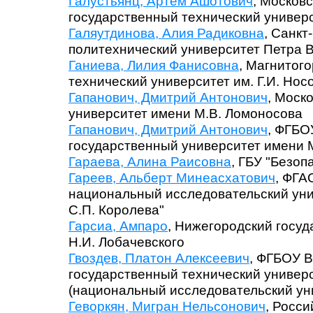
Галустьянц, Артем Ашотович
, Москов
государственный технический универ
Галяутдинова, Алия Радиковна
, Санкт
политехнический университет Петра 
Ганиева, Лилия Фанисовна
, Магнитог
технический университет им. Г.И. Нос
Гапанович, Дмитрий Антонович
, Моск
университет имени М.В. Ломоносова
Гапанович, Дмитрий Антонович
, ФГБО
государственный университет имени 
Гараева, Алина Раисовна
, ГБУ "Безо
Гареев, Альберт Минеасхатович
, ФГА
национальный исследовательский уни
С.П. Королева"
Гарсиа, Ампаро
, Нижегородский госуд
Н.И. Лобачевского
Гвоздев, Платон Алексеевич
, ФГБОУ 
государственный технический универ
(национальный исследовательский ун
Геворкян, Мигран Нельсонович
, Росс