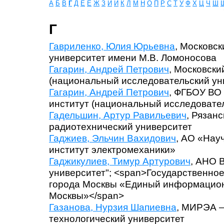
А
Б
В
Г
Д
Е
Ё
Ж
З
И
Й
К
Л
М
Н
О
П
Р
С
Т
У
Ф
Х
Ц
Ч
Ш
Г
Гавриленко, Юлия Юрьевна
, Московс
университет имени М.В. Ломоносова
Гагарин, Андрей Петрович
, Московски
(национальный исследовательский ун
Гагарин, Андрей Петрович
, ФГБОУ ВО
институт (национальный исследовател
Гадельшин, Артур Равильевич
, Рязан
радиотехнический университет
Гаджиев, Эльчин Вахидович
, АО «Нау
институт электромеханики»
Гаджикулиев, Тимур Артурович
, АНО 
университет"; <span>Государственно
города Москвы «Единый информацион
Москвы»</span>
Газанова, Нурзия Шапиевна
, МИРЭА –
технологический университет