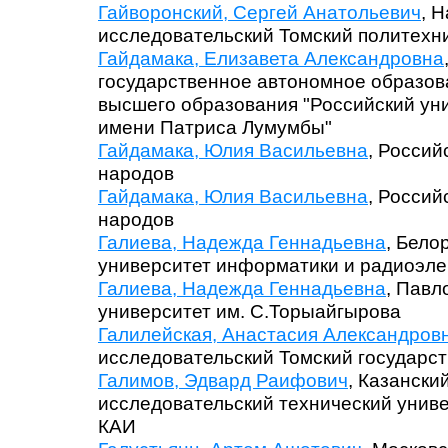
Гайворонский, Сергей Анатольевич
, 
исследовательский Томский политехн
Гайдамака, Елизавета Александровна
государственное автономное образо
высшего образования "Российский ун
имени Патриса Лумумбы"
Гайдамака, Юлия Васильевна
, Россий
народов
Гайдамака, Юлия Васильевна
, Россий
народов
Галиева, Надежда Геннадьевна
, Бело
университет информатики и радиоэле
Галиева, Надежда Геннадьевна
, Павл
университет им. С.Торыайгырова
Галилейская, Анастасия Александров
исследовательский Томский государс
Галимов, Эдвард Раифович
, Казанск
исследовательский технический униве
КАИ