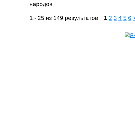
народов
1 - 25 из 149 результатов
1
2
3
4
5
6