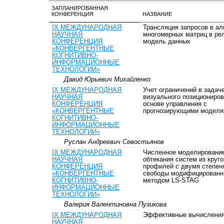
ЗАПЛАНИРОВАННАЯ
КОНФЕРЕНЦИЯ
НАЗВАНИЕ
IX МЕЖДУНАРОДНАЯ
Трансляция запросов в ал
НАУЧНАЯ
многомерных матриц в ре
КОНФЕРЕНЦИЯ
модель данных
«КОНВЕРГЕНТНЫЕ
КОГНИТИВНО-
ИНФОРМАЦИОННЫЕ
ТЕХНОЛОГИИ»
Давид Юрьевич Михайленко
IX МЕЖДУНАРОДНАЯ
Учет ограничений в задач
НАУЧНАЯ
визуального позициониров
КОНФЕРЕНЦИЯ
основе управления с
«КОНВЕРГЕНТНЫЕ
прогнозирующими модел
КОГНИТИВНО-
ИНФОРМАЦИОННЫЕ
ТЕХНОЛОГИИ»
Руслан Андреевич Севостьянов
IX МЕЖДУНАРОДНАЯ
Численное моделировани
НАУЧНАЯ
обтекания систем из круг
КОНФЕРЕНЦИЯ
профилей с двумя степен
«КОНВЕРГЕНТНЫЕ
свободы модифицирован
КОГНИТИВНО-
методом LS-STAG
ИНФОРМАЦИОННЫЕ
ТЕХНОЛОГИИ»
Валерия Валентиновна Пузикова
IX МЕЖДУНАРОДНАЯ
Эффективные вычислени
НАУЧНАЯ