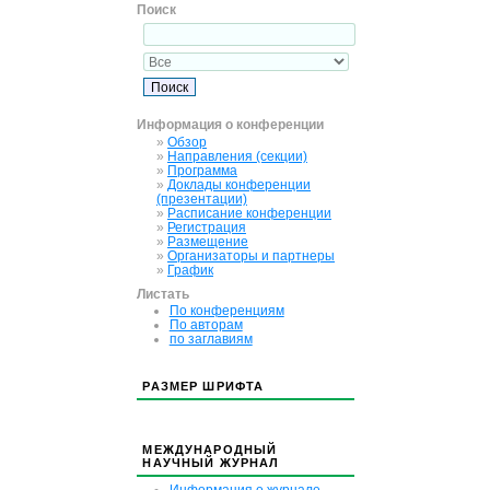
Поиск
Информация о конференции
»
Обзор
»
Направления (секции)
»
Программа
»
Доклады конференции
(презентации)
»
Расписание конференции
»
Регистрация
»
Размещение
»
Организаторы и партнеры
»
График
Листать
По конференциям
По авторам
по заглавиям
РАЗМЕР ШРИФТА
МЕЖДУНАРОДНЫЙ
НАУЧНЫЙ ЖУРНАЛ
Информация о журнале