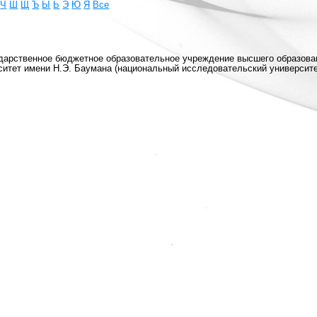
Ч
Ш
Щ
Ъ
Ы
Ь
Э
Ю
Я
Все
ударственное бюджетное образовательное учреждение высшего образова
ситет имени Н.Э. Баумана (национальный исследовательский университе