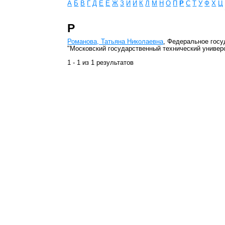
А
Б
В
Г
Д
Е
Ё
Ж
З
И
Й
К
Л
М
Н
О
П
Р
С
Т
У
Ф
Х
Ц
Р
Романова, Татьяна Николаевна
, Федеральное гос
"Московский государственный технический универ
1 - 1 из 1 результатов