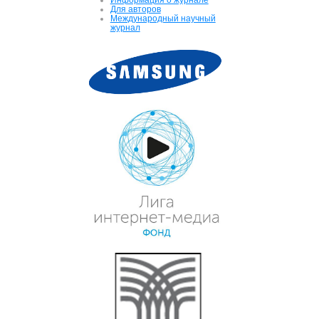
Для авторов
Международный научный
журнал