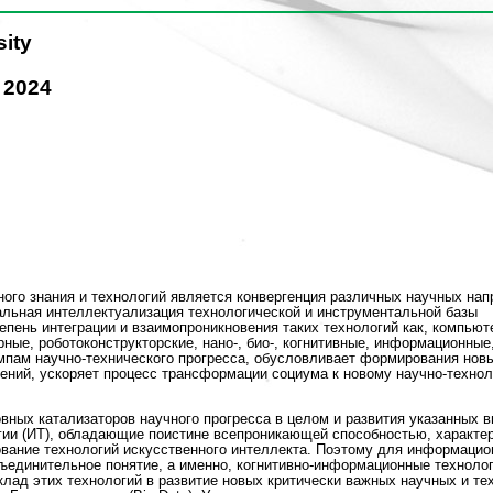
ity
 2024
ого знания и технологий является конвергенция различных научных нап
тальная интеллектуализация технологической и инструментальной базы
пень интеграции и взаимопроникновения таких технологий как, компьют
ые, роботоконструкторские, нано-, био-, когнитивные, информационные
емпам научно-технического прогресса, обусловливает формирования нов
ений, ускоряет процесс трансформации социума к новому научно-техно
овных катализаторов научного прогресса в целом и развития указанных 
ии (ИТ), обладающие поистине всепроникающей способностью, характер
ование технологий искусственного интеллекта. Поэтому для информацио
ъединительное понятие, а именно, когнитивно-информационные технолог
лад этих технологий в развитие новых критически важных научных и те