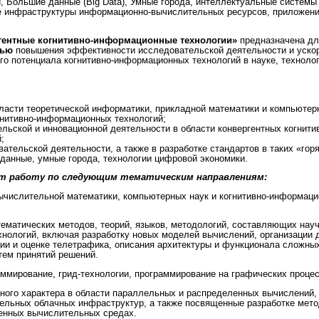
й, Большие данные (Big Data), Умные города, интеллектуальные системы
е инфраструктуры информационно-вычислительных ресурсов, приложен
гентные когнитивно-информационные технологии»
предназначена дл
ью
повышения эффективности исследовательской деятельности и уско
ого потенциала когнитивно-информационных технологий в науке, техноло
ласти теоретической информатики, прикладной математики и компьютер
гнитивно-информационных технологий;
льской и инновационной деятельности в области конвергентных когнити
;
ательской деятельности, а также в разработке стандартов в таких «гор
данные, умные города, технологии цифровой экономики.
ет работу по следующим тематическим направлениям:
ычислительной математики, компьютерных наук и когнитивно-информац
ематических методов, теорий, языков, методологий, составляющих нау
нологий, включая разработку новых моделей вычислений, организации 
ии и оценке телетрафика, описания архитектуры и функционала сложны
тем принятий решений.
ммирование, грид-технологии, программирование на графических процес
ного характера в области параллельных и распределенных вычислений, 
тельных облачных инфраструктур, а также посвященные разработке мет
енных вычислительных средах.