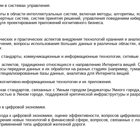
и в системах управления.
оты в области интеллектуальных систем, включая методы, алгоритмы, я
пертных систем, систем принятия решений, управления поведением кибе
ля проектирования приложений когнитивного бизнеса.
ческих и практических аспектов внедрения технологий хранения и анал
учения, вопросы использования больших данных в различных областях, 
х.
oT): стандарты, коммуникационные и информационные технологии, сетевые
х аспектов, традиционно относящихся к направлению Интернета вещей. 
осы передачи данных и их обработки на разных стадиях (например, тум
специализированные базы данных, аналитика для Интернета вещей.
, когнитивно-информационные технологии и их приложения.
как стандартов, связанных с Умным городом (индикаторы Умного города
ностью в Умном городе, поддержкой критической инфраструктуры и разр
 в цифровой экономике.
хода к цифровой экономике, оценке эффективности, вопросов цифровиза
дрение новых технологий в финансовой сфере, вопросов, связанных с ло
применений типа цифровой железной дороги.