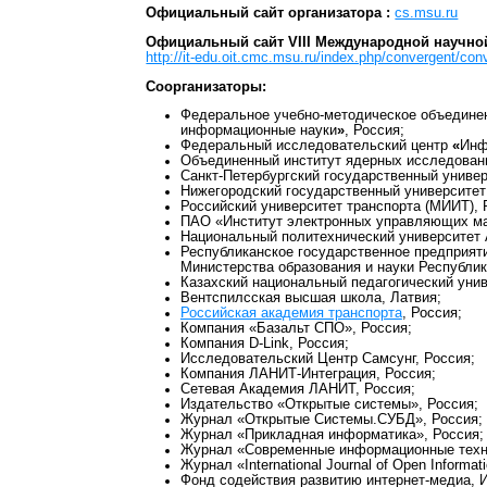
Официальный сайт организатора :
cs.msu.ru
Официальный сайт VIII Международной научно
http://it-edu.oit.cmc.msu.ru/index.php/convergent/co
Соорганизаторы:
Федеральное учебно-методическое объединен
информационные науки
»
, Россия;
Федеральный исследовательский центр
«
Инф
Объединенный институт ядерных исследовани
Санкт-Петербургский государственный универ
Нижегородский государственный университет 
Российский университет транспорта (МИИТ), 
ПАО «Институт электронных управляющих ма
Национальный политехнический университет 
Республиканское государственное предприят
Министерства образования и науки Республик
Казахский национальный педагогический унив
Вентспилсская высшая школа, Латвия;
Российская академия транспорта
, Россия;
Компания «Базальт СПО», Россия;
Компания D-Link, Россия;
Исследовательский Центр Самсунг, Россия;
Компания ЛАНИТ-Интеграция, Россия;
Сетевая Академия ЛАНИТ, Россия;
Издательство «Открытые системы», Россия;
Журнал «Открытые Системы.СУБД», Россия;
Журнал «Прикладная информатика», Россия;
Журнал «Современные информационные техно
Журнал «International Journal of Open Informat
Фонд содействия развитию интернет-медиа, И