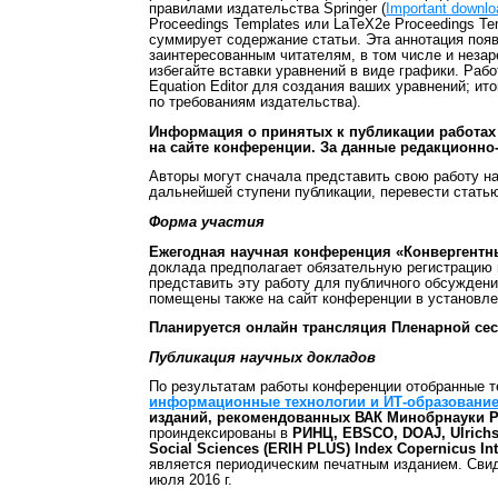
правилами издательства Springer (
Important downlo
Proceedings Templates или LaTeX2e Proceedings Te
суммирует содержание статьи. Эта аннотация появи
заинтересованным читателям, в том числе и неза
избегайте вставки уравнений в виде графики. Рабо
Equation Editor для создания ваших уравнений; и
по требованиям издательства).
Информация о принятых к публикации работах 
на сайте конференции. За данные редакционно
Авторы могут сначала представить свою работу н
дальнейшей ступени публикации, перевести статью
Форма участия
Ежегодная научная конференция «Конвергент
доклада предполагает обязательную регистрацию и
представить эту работу для публичного обсужден
помещены также на сайт конференции в установле
Планируется онлайн трансляция Пленарной сес
Публикация научных докладов
По результатам работы конференции отобранные т
информационные технологии и ИТ-образование»
изданий, рекомендованных ВАК Минобрнауки 
проиндексированы в
РИНЦ, EBSCO, DOAJ, Ulrichswe
Social Sciences (ERIH PLUS) Index Copernicus Int
является периодическим печатным изданием. Сви
июля 2016 г.