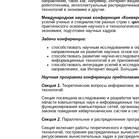
направлений, таких как, например, Интернет веще
робототехника, интеллектуальные распределенны
технологий в экономике и другие.
Международная научная конференция «Конвер
усилий ученых и специалистов разных стран с
цел
практического освоения научного и технологическ
экономики, подготовке научных кадров.
Задачи конференции:
способствовать научным исследованиям в об
направленным на развитие научных основ ко
способствовать развитию научно-исследовате
информационных технологий и их приложений
способствовать интеграции усилий в исследов
направлениях, как Интернет вещей, Большие 
Научная программа конференции предполага
Секция 1.
Теоретические вопросы информатики, в
технологий.
Секция посвящена исследованию и разработке мат
области компьютерных наук и информационных тех
функционирования компьютерных сетей, организац
законов поведения кибертехнических систем и сис
Секция 2.
Параллельное и распределенное програ
Секция включает работы теоретического и приклад
технологий, построения распределенных вычисли
ресурсоемких вычислительных задач в распредел