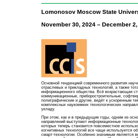
Lomonosov Moscow State Univers
November 30, 2024 – December 2,
Основной тенденцией современного развития научн
отраслевых и прикладных технологий, а также то
информационного общества. Всё возрастающая сте
коммуникационные, приборостроительные, софтверн
полиграфические и другие, ведёт к ускоренным т
комплексных наукоемких технологических направл
укладу.
При этом, как и в предыдущие годы, одним из осн
направлений выступают информационные технолог
которых теперь становится повсеместное использ
когнитивных технологий все чаще используется об
смарт-технологии. Особенно значимым является вк