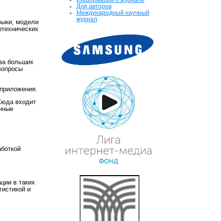
Для авторов
Международный научный
журнал
зыки, модели
ртехнических
иза больших
вопросы
 приложения.
Сюда входит
анные
,
аботкой
ции в таких
гистикой и