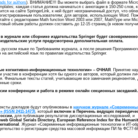
ads for authors
). ВНИМАНИЕ!!! Вы можете выбрать файл в формате Micro
mplates; каждая статья должна начинаться с аннотации в 150-250 слов, 
тся на сайте SpringerLink, к ней будет неограниченный доступ, что обле
регистрированным пользователям; для авторов, использующих Word. По
тайте с редакторами Math function Word 2003 или 2007, MathType или Mic
тоговый объем работы должен составить до 12-15 страниц (в новом полу
в журнале или сборнике издательства Springer будет своевременн
-издательские услуги предусмотрена дополнительная оплата.
а русском языке по Требованиям журнала, а после решения Программног
 на английский язык по правилам издательства Springer.
ные когнитивно-информационные технологии» – ОЧНАЯ
. Принятие на
 участие в конференции хотя бы одного из авторов, который должен ли
ия. Финальные тексты статей, учитывающие все замечания рецензентов,
нные сроки.
сии конференции и работа в режиме онлайн секционных заседаний
ексты докладов будут опубликованы в
научном журнале «Современны
 (ISSN 2411-1473)
, который
включен в Перечень ведущих периодиче
России,
для публикации результатов диссертационных исследований, и
b Global Serials Directory, European Reference Index for the Humanit
ernational
. Журнал «Современные информационные технологии и ИТ-об
детельство о регистрации средства массовой информации ПИ № ФС77-66