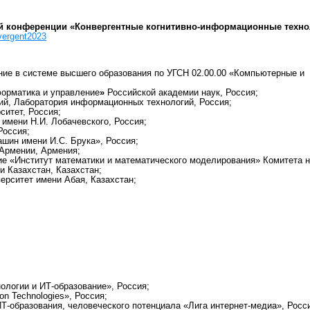
й конференции «Конвергентные когнитивно-информационные техно
nvergent2023
ие в системе высшего образования по УГСН 02.00.00 «Компьютерные и
орматика и управление
»
Российской академии наук, Россия;
й, Лаборатория информационных технологий, Россия;
ситет, Россия;
имени Н.И. Лобачевского, Россия;
Россия;
шин имени И.С. Брука», Россия;
Армении, Армения;
ие «Институт математики и математического моделирования» Комитета н
и Казахстан, Казахстан;
ерситет имени Абая, Казахстан;
логии и ИТ-образование», Россия;
ion Technologies», Россия;
Т-образования, человеческого потенциала «Лига интернет-медиа», Росс