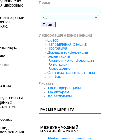
 управления,
Поиск
ия цифровых
я интеграции
рения
гиях,
Информация о конференции
»
Обзор
»
Направления (секции)
ных наук,
»
Программа
»
Доклады конференции
вно-
(презентации)
»
Расписание конференции
»
Регистрация
ячих»
»
Размещение
»
Организаторы и партнеры
»
График
Листать
ионных
По конференциям
По авторам
по заглавиям
чную основы
данных,
х систем,
РАЗМЕР ШРИФТА
сорах.
грид-
МЕЖДУНАРОДНЫЙ
НАУЧНЫЙ ЖУРНАЛ
одов решения
Информация о журнале