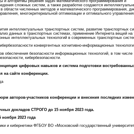
ы и алгоритмы решения задач математического программирования и
ведения сложных систем, а также разработке создаются интеллектуальн
в области численных методов и математического программирования, ди
правления, многокритериальной оптимизации и оптимального управления
вития интеллектуальных транспортных систем, развитие транспортных с
ализ данных в транспортных системах, применение Интернета вещей на 
онных интеллектуальных технологий в современных транспортных систе
кибербезопасности конвергентных когнитивно-информационных технологи
тов обеспечения безопасности информационных технологий, в том числе
езопасности, кибербезопасности.
концепция цифровых навыков и система подготовки востребованных
ия на сайте конференции.
да
форм авторов-участников конференции и внесения последних изме
чных докладов СТРОГО до 15 ноября 2023 года.
5 ноября 2023 года
ки и кибернетики ФГБОУ ВО «Московский государственный университет