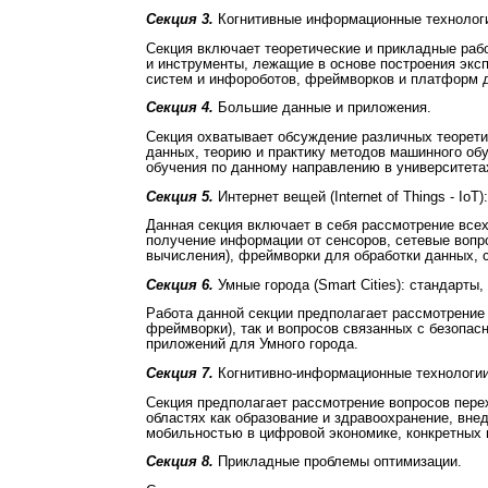
Секция 3.
Когнитивные информационные технологи
Секция включает теоретические и прикладные раб
и инструменты, лежащие в основе построения экс
систем и инфороботов, фреймворков и платформ д
Секция 4.
Большие данные и приложения.
Секция охватывает обсуждение различных теорети
данных, теорию и практику методов машинного об
обучения по данному направлению в университета
Секция 5.
Интернет вещей (Internet of Things - I
Данная секция включает в себя рассмотрение все
получение информации от сенсоров, сетевые вопр
вычисления), фреймворки для обработки данных, 
Секция 6.
Умные города (Smart Cities): стандарты
Работа данной секции предполагает рассмотрение 
фреймворки), так и вопросов связанных с безопас
приложений для Умного города.
Секция 7.
Когнитивно-информационные технологии
Секция предполагает рассмотрение вопросов пере
областях как образование и здравоохранение, вне
мобильностью в цифровой экономике, конкретных 
Секция 8.
Прикладные проблемы оптимизации.