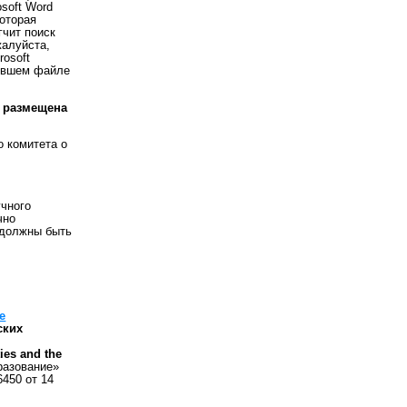
soft Word
которая
гчит поиск
жалуйста,
rosoft
чившем файле
о размещена
о комитета о
учного
чно
 должны быть
.
е
ских
ies and the
разование»
450 от 14