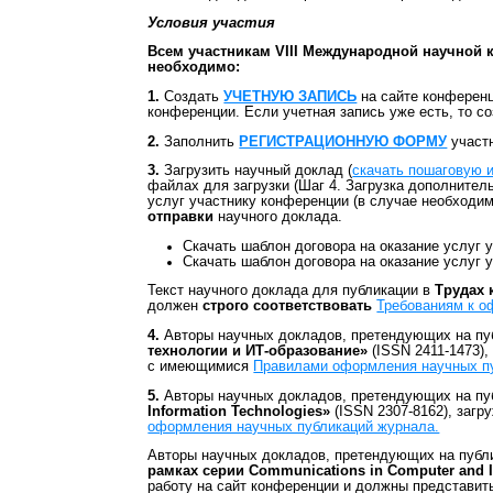
Условия участия
Всем участникам VIII Международной научной
необходимо:
1.
Создать
УЧЕТНУЮ ЗАПИСЬ
на сайте конференци
конференции. Если учетная запись уже есть, то со
2.
Заполнить
РЕГИСТРАЦИОННУЮ ФОРМУ
участ
3.
Загрузить научный доклад (
скачать пошаговую и
файлах для загрузки (Шаг 4. Загрузка дополнител
услуг участнику конференции (в случае необходимо
отправки
научного доклада.
Скачать шаблон договора на оказание услуг 
Скачать шаблон договора на оказание услуг 
Текст научного доклада для публикации в
Трудах 
должен
строго соответствовать
Требованиям к 
4.
Авторы научных докладов, претендующих на пу
технологии и ИТ-образование»
(ISSN 2411-1473),
с имеющимися
Правилами оформления научных п
5.
Авторы научных докладов, претендующих на пу
Information Technologies»
(ISSN 2307-8162), заг
оформления научных публикаций журнала.
Авторы научных докладов, претендующих на публ
рамках серии Communications in Computer and In
работу на сайт конференции и должны представит