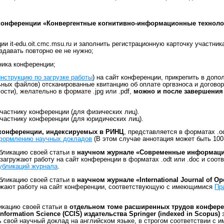
 конференции «Конвергентные когнитивно-информационные техноло
и it-edu.oit.cmc.msu.ru и заполнить регистрационную карточку участник
здавать повторно ее не нужно;
ника конференции;
нструкцию по загрузке работы
) на сайт конференции, прикрепить в доп
ьных файлов) отсканированные квитанцию об оплате оргвзноса и договор
сти), желательно в формате .jpg или .pdf,
можно и после завершени
участнику конференции (для физических лиц).
участнику конференции (для юридических лиц).
конференции,
индексируемых в РИНЦ
, представляется в форматах .od
оформлению научных докладов
(В этом случае аннотация может быть 100-
бликацию своей статьи в
научном журнале «Современные информац
 загружают работу на сайт конференции в форматах .odt или .doc и соо
убликаций журнала
.
бликацию своей статьи в
научном журнале «International Journal of O
ружают работу на сайт конференции, соответствующую с имеющимися
Пр
икацию своей статьи в
отдельном томе расширенных трудов конфере
formation Science (CCIS) издательства Springer (indexed in Scopus)
з
ь свой научный доклад на английском языке, в строгом соответствии с