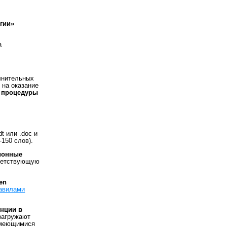
гии»
а
олнительных
 на оказание
я процедуры
t или .doc и
150 слов).
ионные
тветствующую
pen
авилами
нции в
агружают
 имеющимися