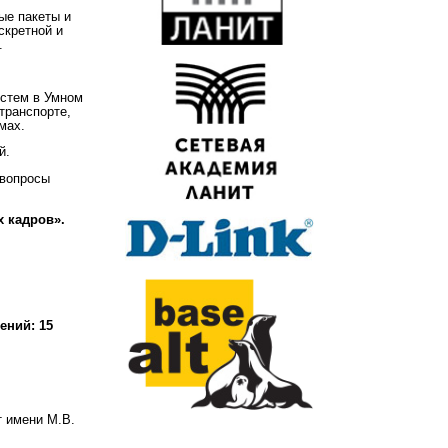
ые пакеты и
скретной и
.
истем в Умном
транспорте,
мах.
й.
 вопросы
 кадров».
нений:
15
 имени М.В.