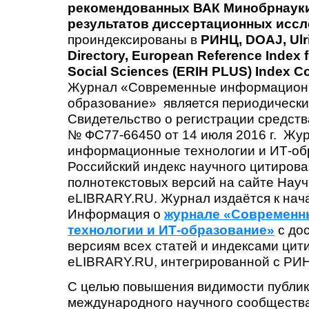
рекомендованных ВАК
Минобрнаук
результатов диссертационных исс
проиндексированы в
РИНЦ,
DOAJ, Ulr
Directory, European Reference Index f
Social Sciences (ERIH PLUS) Index Co
Журнал «Современные информационн
образование» является периодически
Свидетельство о регистрации средст
№ ФС77-66450 от 14 июля 2016 г. Ж
информационные технологии и ИТ-об
Российский индекс научного цитиров
полнотекстовых версий на сайте Нау
eLIBRARY.RU. Журнал издаётся к нач
Информация о
журнале «Современ
технологии и ИТ-образование»
с до
версиям всех статей и индексами цит
eLIBRARY.RU, интегрированной с РИ
С целью повышения видимости публи
международного научного сообществ