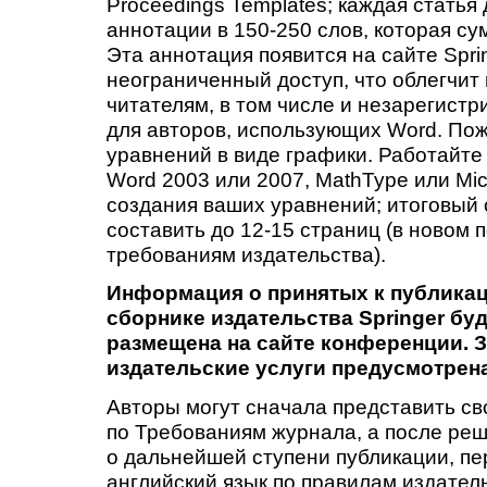
Proceedings Templates; каждая статья
аннотации в 150-250 слов, которая с
Эта аннотация появится на сайте Sprin
неограниченный доступ, что облегчит
читателям, в том числе и незарегист
для авторов, использующих Word. Пож
уравнений в виде графики. Работайте 
Word 2003 или 2007, MathType или Micr
создания ваших уравнений; итоговый
составить до 12-15 страниц (в новом
требованиям издательства).
Информация о принятых к публикац
сборнике
издательства Springer
буд
размещена на сайте конференции.
З
издательские услуги предусмотрен
Авторы могут сначала представить св
по Требованиям журнала, а после ре
о дальнейшей ступени публикации, пе
английский язык по правилам издатель