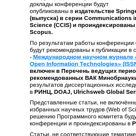
доклады конференции будут
опубликованы в
издательстве Spring
(выпуска) в серии Communications i
Science (CCIS) и проиндексированы 
Scopus.
По результатам работы конференции 
будут рекомендованы к публикации в 
-
Международном научном журнале «In
Open Information Technologies» (ISS
включен в Перечень ведущих перио
рекомендованных ВАК
Минобрнаук
результатов диссертационных исслед
в
РИНЦ,
DOAJ, Ulrichsweb Global Seri
Представленные статьи, не включённ
избранных научных трудов (Web of Sc
решению Программного комитета буду
конференции и проиндексированы в
Статьи, не соответствующие тематик