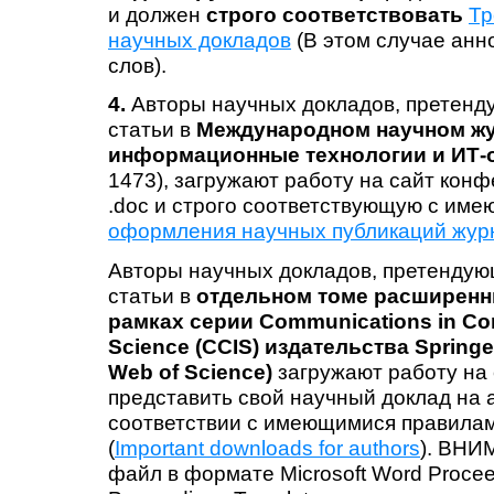
и должен
строго соответствовать
Тр
научных докладов
(В этом случае анн
слов).
4.
Авторы научных докладов, претенд
статьи в
Международном научном ж
информационные технологии и ИТ-
1473), загружают работу на сайт конф
.doc и строго соответствующую с им
оформления научных публикаций жур
Авторы научных докладов, претендую
статьи в
отдельном томе расширенн
рамках серии Communications in Com
Science (CCIS) издательства Springe
Web of Science)
загружают работу на
представить свой научный доклад на а
соответствии с имеющимися правилами
(
Important downloads for authors
). ВНИ
файл в формате Microsoft Word Proce