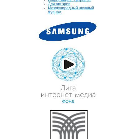
Для авторов
Международный научный
журнал