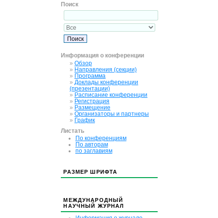
Поиск
Информация о конференции
»
Обзор
»
Направления (секции)
»
Программа
»
Доклады конференции
(презентации)
»
Расписание конференции
»
Регистрация
»
Размещение
»
Организаторы и партнеры
»
График
Листать
По конференциям
По авторам
по заглавиям
РАЗМЕР ШРИФТА
МЕЖДУНАРОДНЫЙ
НАУЧНЫЙ ЖУРНАЛ
Информация о журнале