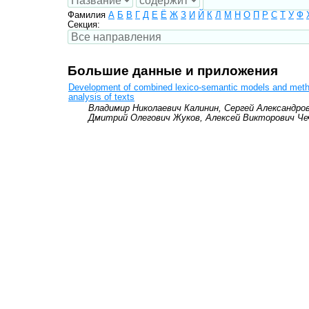
Фамилия
А
Б
В
Г
Д
Е
Ё
Ж
З
И
Й
К
Л
М
Н
О
П
Р
С
Т
У
Ф
Секция:
Большие данные и приложения
Development of combined lexico-semantic models and meth
analysis of texts
Владимир Николаевич Калинин, Сергей Александров
Дмитрий Олегович Жуков, Алексей Викторович Че