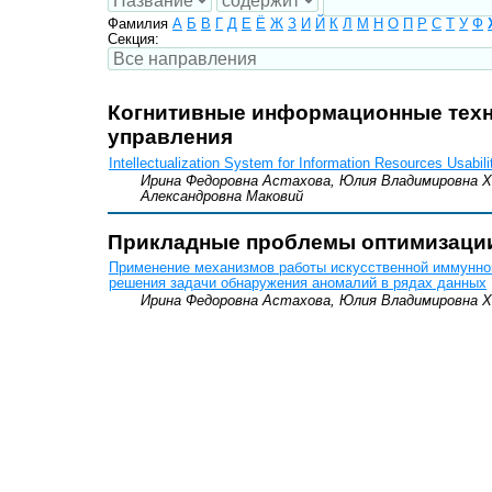
Фамилия
А
Б
В
Г
Д
Е
Ё
Ж
З
И
Й
К
Л
М
Н
О
П
Р
С
Т
У
Ф
Секция:
Когнитивные информационные техн
управления
Intellectualization System for Information Resources Usabili
Ирина Федоровна Астахова, Юлия Владимировна Х
Александровна Маковий
Прикладные проблемы оптимизаци
Применение механизмов работы искусственной иммунно
решения задачи обнаружения аномалий в рядах данных
Ирина Федоровна Астахова, Юлия Владимировна Х