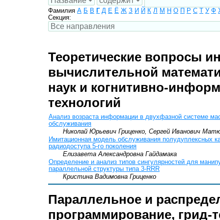
Фамилия
А
Б
В
Г
Д
Е
Ё
Ж
З
И
Й
К
Л
М
Н
О
П
Р
С
Т
У
Ф
Секция:
Теоретические вопросы и
вычислительной математи
наук и когнитивно-инфор
технологий
Анализ возраста информации в двухфазной системе ма
обслуживания
Николай Юрьевич Гриценко, Сергей Иванович Мат
Имитационная модель обслуживания полудуплексных ка
радиодоступа 5-го поколения
Елизавета Александровна Гайдамака
Определение и анализ типов сингулярностей для манип
параллельной структуры типа 3-RRR
Кристина Вадимовна Гриценко
Параллельное и распреде
программирование, грид-т