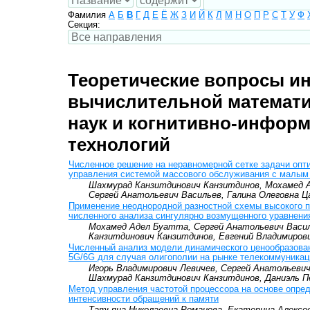
Фамилия
А
Б
В
Г
Д
Е
Ё
Ж
З
И
Й
К
Л
М
Н
О
П
Р
С
Т
У
Ф
Секция:
Теоретические вопросы и
вычислительной математи
наук и когнитивно-инфор
технологий
Численное решение на неравномерной сетке задачи опт
управления системой массового обслуживания с малым
Шахмурад Канзитдинович Канзитдинов, Мохамед 
Сергей Анатольевич Васильев, Галина Олеговна Ц
Применение неоднородной разностной схемы высокого 
численного анализа сингулярно возмущенного уравнени
Мохамед Адел Буатта, Сергей Анатольевич Васи
Канзитдинович Канзитдинов, Евгений Владимиров
Численный анализ модели динамического ценообразован
5G/6G для случая олигополии на рынке телекоммуникац
Игорь Владимирович Левичев, Сергей Анатольевич
Шахмурад Канзитдинович Канзитдинов, Даниэль П
Метод управления частотой процессора на основе опре
интенсивности обращений к памяти