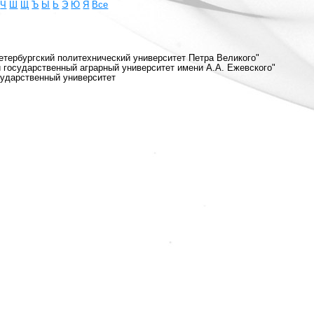
Ч
Ш
Щ
Ъ
Ы
Ь
Э
Ю
Я
Все
етербургский политехнический университет Петра Великого"
 государственный аграрный университет имени А.А. Ежевского"
сударственный университет