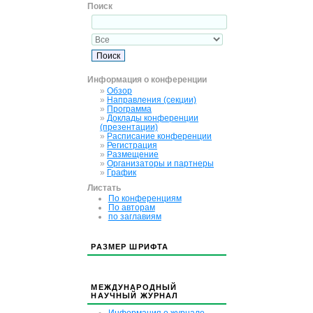
Поиск
Информация о конференции
»
Обзор
»
Направления (секции)
»
Программа
»
Доклады конференции
(презентации)
»
Расписание конференции
»
Регистрация
»
Размещение
»
Организаторы и партнеры
»
График
Листать
По конференциям
По авторам
по заглавиям
РАЗМЕР ШРИФТА
МЕЖДУНАРОДНЫЙ
НАУЧНЫЙ ЖУРНАЛ
Информация о журнале