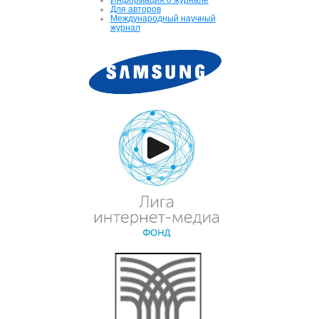
Для авторов
Международный научный
журнал