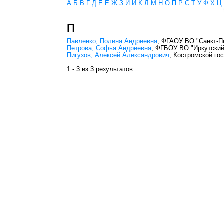
А
Б
В
Г
Д
Е
Ё
Ж
З
И
Й
К
Л
М
Н
О
П
Р
С
Т
У
Ф
Х
Ц
П
Павленко, Полина Андреевна
, ФГАОУ ВО "Санкт-П
Петрова, Софья Андреевна
, ФГБОУ ВО "Иркутский
Пигузов, Алексей Александрович
, Костромской го
1 - 3 из 3 результатов