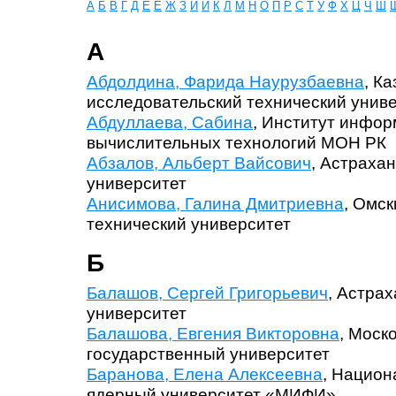
А
Б
В
Г
Д
Е
Ё
Ж
З
И
Й
К
Л
М
Н
О
П
Р
С
Т
У
Ф
Х
Ц
Ч
Ш
А
Абдолдина, Фарида Наурузбаевна
, К
исследовательский технический униве
Абдуллаева, Сабина
, Институт инфо
вычислительных технологий МОН РК
Абзалов, Альберт Вайсович
, Астраха
университет
Анисимова, Галина Дмитриевна
, Омс
технический университет
Б
Балашов, Сергей Григорьевич
, Астра
университет
Балашова, Евгения Викторовна
, Моск
государственный университет
Баранова, Елена Алексеевна
, Национ
ядерный университет «МИФИ»