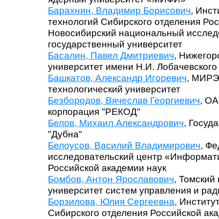
Барахнин, Владимир Борисович
, Инс
технологий Сибирского отделения Рос
Новосибирский национальный исслед
государственный университет
Басалин, Павел Дмитриевич
, Нижегор
университет имени Н.И. Лобачевского
Башкатов, Александр Игоревич
, МИРЭ
технологический университет
Безбородов, Вячеслав Георгиевич
, О
корпорация "РЕКОД"
Белов, Михаил Александрович
, Госуд
"Дубна"
Белоусов, Василий Владимирович
, Ф
исследовательский центр «Информат
Российской академии наук
Бомбов, Антон Ярославович
, Томский
университет систем управления и ра
Борзилова, Юлия Сергеевна
, Институ
Сибирского отделения Российской ак