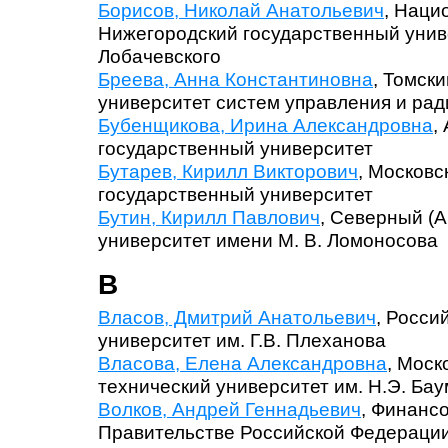
Борисов, Николай Анатольевич
, Наци
Нижегородский государственный униве
Лобачевского
Бреева, Анна Константиновна
, Томск
университет систем управления и ра
Бубенщикова, Ирина Александровна
,
государственный университет
Бутарев, Кирилл Викторович
, Московс
государственный университет
Бутин, Кирилл Павлович
, Северный (
университет имени М. В. Ломоносова
В
Власов, Дмитрий Анатольевич
, Росси
университет им. Г.В. Плеханова
Власова, Елена Александровна
, Моск
технический университет им. Н.Э. Ба
Волков, Андрей Геннадьевич
, Финанс
Правительстве Российской Федераци