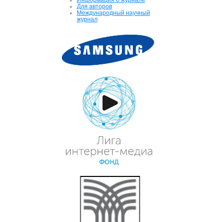
Для авторов
Международный научный
журнал