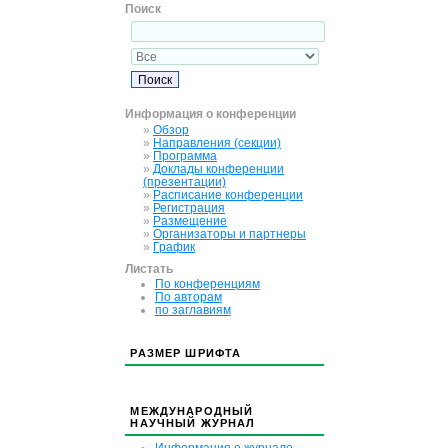
Поиск
Информация о конференции
»
Обзор
»
Направления (секции)
»
Программа
»
Доклады конференции
(презентации)
»
Расписание конференции
»
Регистрация
»
Размещение
»
Организаторы и партнеры
»
График
Листать
По конференциям
По авторам
по заглавиям
РАЗМЕР ШРИФТА
МЕЖДУНАРОДНЫЙ
НАУЧНЫЙ ЖУРНАЛ
Информация о журнале