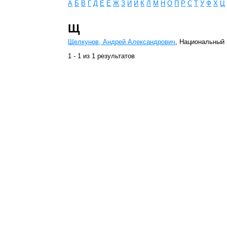
А
Б
В
Г
Д
Е
Ё
Ж
З
И
Й
К
Л
М
Н
О
П
Р
С
Т
У
Ф
Х
Ц
Щ
Щелкунов, Андрей Александрович
, Национальный
1 - 1 из 1 результатов