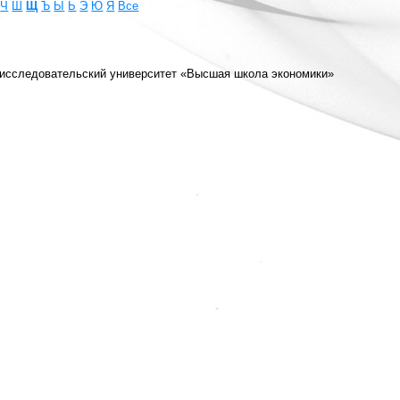
Ч
Ш
Щ
Ъ
Ы
Ь
Э
Ю
Я
Все
 исследовательский университет «Высшая школа экономики»