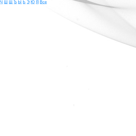
Ч
Ш
Щ
Ъ
Ы
Ь
Э
Ю
Я
Все