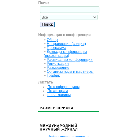
Поиск
Информация о конференции
»
Обзор
»
Направления (секции)
»
Программа
»
Доклады конференции
(презентации)
»
Расписание конференции
»
Регистрация
»
Размещение
»
Организаторы и партнеры
»
График
Листать
По конференциям
По авторам
по заглавиям
РАЗМЕР ШРИФТА
МЕЖДУНАРОДНЫЙ
НАУЧНЫЙ ЖУРНАЛ
Информация о журнале