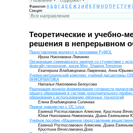
Фамилия
А
Б
В
Г
Д
Е
Ё
Ж
З
И
Й
К
Л
М
Н
О
П
Р
С
Т
У
Ф
Секция:
Теоретические и учебно-м
решения в непрерывном о
Представление молекул в программе PyMOL
Ирина Николаевна Левченко
Организация семинарского занятия со студентами с ис
форсайт-технологии, доски Miro, Shaping Tomorrow
Екатерина Владимировна Лавренова, Анна Юрьевн
Учебно-методический комплекс учебной дисциплины ОУ
ИНФОРМАТИКА
Наталья Николаевна Белоусова
Реализация модели формирования готовности педагогов
общего образования в системе дополнительного профес
образования к использованию облачных технологий
Елена Владимировна Сипачева
Первое знакомство с ОС Linux
Евгений Ростиславович Алексеев, Кристина Вячес
Юлия Николаевна Номоконова, Диана Евгеньевна 
Учебное пособие «Машинное представление веществен
Евгений Ростиславович Алексеев, Диана Евгеньев
Кристина Вячеславовна Дога