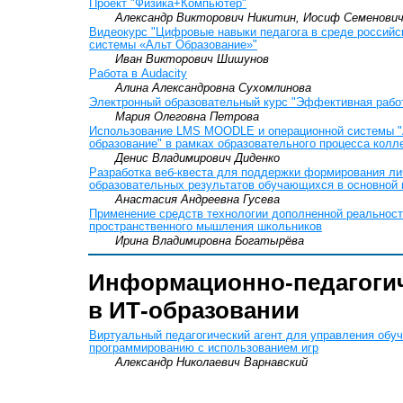
Проект "Физика+Компьютер"
Александр Викторович Никитин, Иосиф Семенович
Видеокурс "Цифровые навыки педагога в среде российс
системы «Альт Образование»"
Иван Викторович Шишунов
Работа в Audacity
Алина Александровна Сухомлинова
Электронный образовательный курс "Эффективная рабо
Мария Олеговна Петрова
Использование LMS MOODLE и операционной системы "
образование" в рамках образовательного процесса кол
Денис Владимирович Диденко
Разработка веб-квеста для поддержки формирования л
образовательных результатов обучающихся в основной
Анастасия Андреевна Гусева
Применение средств технологии дополненной реальност
пространственного мышления школьников
Ирина Владимировна Богатырёва
Информационно-педагогич
в ИТ-образовании
Виртуальный педагогический агент для управления обу
программированию с использованием игр
Александр Николаевич Варнавский