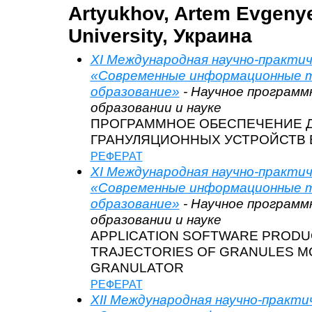
Artyukhov, Artem Evgeny
University, Украина
XI Международная научно-практи
«Современные информационные т
образование»
- Научное программ
образовании и науке
ПРОГРАММНОЕ ОБЕСПЕЧЕНИЕ Д
ГРАНУЛЯЦИОННЫХ УСТРОЙСТВ 
РЕФЕРАТ
XI Международная научно-практи
«Современные информационные т
образование»
- Научное программ
образовании и науке
APPLICATION SOFTWARE PRODU
TRAJECTORIES OF GRANULES M
GRANULATOR
РЕФЕРАТ
XII Международная научно-практи