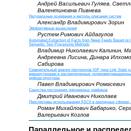
Андрей Васильевич Гуляев, Светл
Валентиновна Пивнева
Натуральные основания и методы описания систем
Александр Владимирович Зорин
Эффективные вычисления
Рустем Римович Айдагулов
Automated Extraction of Facts from News Feeds Based on 
Semantic Text Processing Methods
Владимир Николаевич Калинин, М
Андреевна Лисина, Динара Илхом
Сабирова
Сравнительный анализ протоколов IGP типа Link State 
маршрутизации в распределенных телекоммуникационн
инфраструктурах
Павел Владимирович Ромасевич
Средства построения трёхмерных графиков
Дмитрий Иванович Николаев
Перспективы использования ASCII в различных сферах 
Роман Михайлович Бабарико, Сер
Валерьевич Козлов
Параллельное и распреде