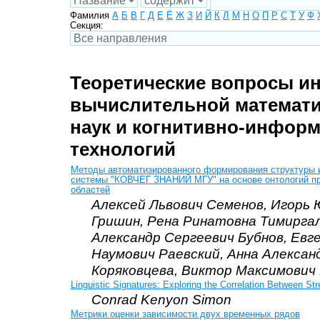
Фамилия
А
Б
В
Г
Д
Е
Ё
Ж
З
И
Й
К
Л
М
Н
О
П
Р
С
Т
У
Ф
Секция:
Теоретические вопросы и
вычислительной математи
наук и когнитивно-инфор
технологий
Методы автоматизированного формирования структуры
системы "КОВЧЕГ ЗНАНИЙ МГУ" на основе онтологий п
областей
Алексей Львович Семенов, Игорь
Гришин, Рена Ринатовна Тимирга
Александр Сергеевич Бубнов, Евг
Наумович Раевский, Анна Алексан
Коряковцева, Виктор Максимович
Linguistic Signatures: Exploring the Correlation Between St
Conrad Kenyon Simon
Метрики оценки зависимости двух временных рядов