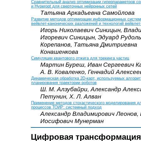
Сравнительный анализ оптимизации гиперпараметров с
и Hyperopt для сверточных нейронных сетей
Татьяна Аркадьевна Самойлова
Развитие методов оптимизации информационных систем
вейвлет-канонических разложений и технологий вейвлет
Игорь Николаевич Синицын, Влад
Игоревич Синицын, Эдуард Рудол
Корепанов, Татьяна Дмитриевна
Конашенкова
Симуляции квантового отжига для трекинга частиц
Мартин Буреш, Иван Сергеевич Ка
А. В. Коваленко, Геннадий Алексе
Динамическая обработка 2D-карт, используемых алгори
планирования траектории роботов
Ш. М. Алзубайри, Александр Алек
Петунин, Х. Л. Алван
Применение методов стохастического моделирования д
процессов ТОИР: системный подход
Александр Владимирович Леонов,
Иосифович Мунерман
Цифровая трансформация