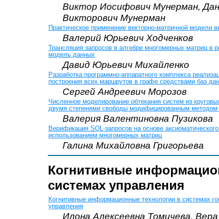
Виктор Иосифович Мунерман, Да
Викторович Мунерман
Практическое применение векторно-матричной модели 
Валерий Юрьевич Ходченков
Трансляция запросов в алгебре многомерных матриц в 
модель данных
Давид Юрьевич Михайленко
Разработка программно-аппаратного комплекса реализа
построения всех маршрутов в графе средствами баз да
Сергей Андреевич Морозов
Численное моделирование обтекания систем из круговы
двумя степенями свободы модифицированным методом
Валерия Валентиновна Пузикова
Верификация SQL-запросов на основе аксиоматического
использованием многомерных матриц
Галина Михайловна Григорьева
Когнитивные информацион
системах управления
Когнитивные информационные технологии в системах го
управления
Илона Алексеевна Томичева, Вера