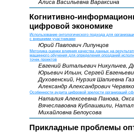
Алиса Васильевна Вараксина
Когнитивно-информационн
цифровой экономике
Использование онтологического подхода для организац
с внешними участниками
Юрий Павлович Липунцов
Методика оценки влияния качества данных на результа
машинного обучения для определения опозданий испол
точек проектов
Евгений Витальевич Никульчев, 
Юрьевич Ильин, Сергей Евгеньеви
Духовенский, Нурзия Шапиевна Газ
Александр Александрович Червяк
Особенности аудита цифровой зрелости организаций с
Наталия Алексеевна Панова, Окс
Вячеславовна Кублашвили, Натал
Михайловна Белоусова
Прикладные проблемы оп