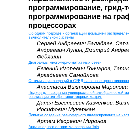
программирование, грид-т
программирование на гра
процессорах
Об одном подходе к организации домашней распределе
вычислительной системы
Сергей Андреевич Балабаев, Серг
Андреевич Лупин, Дмитрий Андре
Федяшин
Диаграммы многомерно-матричных сетей
Евгений Игоревич Гончаров, Тать
Аркадьевна Самойлова
Оптимизация операций в СУБД на основе прогнозировани
Анастасия Викторовна Миронова
Подход для создания универсальной алгебраической м
реализации алгебры многомерных матриц
Данил Евгеньевич Кавченков, Вик
Иосифович Мунерман
Попытка создания равномерного индексирования на час
Артем Игоревич Миронов
Анализ одного алгоритма операции Join