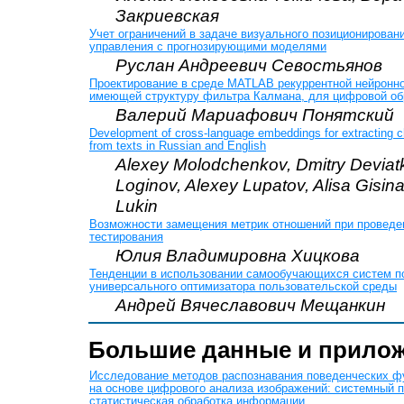
Закриевская
Учет ограничений в задаче визуального позиционирован
управления с прогнозирующими моделями
Руслан Андреевич Севостьянов
Проектирование в среде MATLAB рекуррентной нейронн
имеющей структуру фильтра Калмана, для цифровой об
Валерий Мариафович Понятский
Development of cross-language embeddings for extracting c
from texts in Russian and English
Alexey Molodchenkov, Dmitry Deviat
Loginov, Alexey Lupatov, Alisa Gisin
Lukin
Возможности замещения метрик отношений при проведе
тестирования
Юлия Владимировна Хицкова
Тенденции в использовании самообучающихся систем по
универсального оптимизатора пользовательской среды
Андрей Вячеславович Мещанкин
Большие данные и прило
Исследование методов распознавания поведенческих ф
на основе цифрового анализа изображений: системный 
статистическая обработка информации