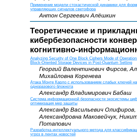
Применение модели стохастической динамики для фор
управляющих сигналов светофора
Антон Сергеевич Алёшкин
Теоретические и прикладн
кибербезопасности конве
когнитивно-информацион
Analyzing Security of One Block Ciphers Mode of Operation 
Block-Oriented Storage Devices in Post-Quantum Setting
Георгий Валентинович Фирсов, А
Михайловна Коренева
Атака Монте Карло с использованием слабых ключей н
одноразового блокнота
Александр Владимирович Бабаш
Система информационной безопасности экосистемы ци
оптимизация мер защиты
Александр Васильевич Олифиров,
Александровна Маковейчук, Ники
Потапович
Разработка интеллектуального метода для классификац
угроз в лентах новостей