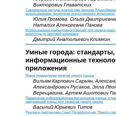
Викторович Главатских
Современные методы диагностики болезни Альцгеймера
использованием технологии искусственного интеллекта
Юлия Громова, Ольга Дмитриевна
Наталия Алексеевна Панова
Использование компьютерного зрения для определения
резистора по цветовой кодировке
Дмитрий Анатольевич Климкин
Умные города: стандарты,
информационные технолог
приложения
Новое определение понятия умного города
Вильям Карпович Сарьян, Алексан
Александрович Русаков, Элла Лео
Верещагина, Артем Ашотович Га
Применение информационных посредников данных о па
окружающей среды для сервисов умного города
Василий Юрьевич Титов
Реалии и перспективы Санкт-Петербурга как "Умного гор