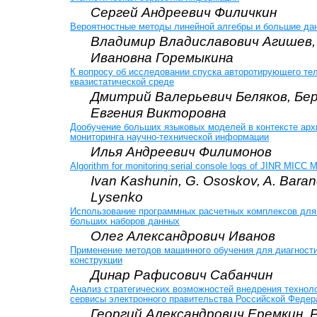
Сергей Андреевич Филичкин
Вероятностные методы линейной алгебры и большие да
Владимир Владиславович Агишев,
Ивановна Горемыкина
К вопросу об исследовании спуска авторотирующего тел
квазистатической среде
Дмитрий Валерьевич Беляков, Бе
Евгения Викторовна
Дообучение больших языковых моделей в контексте арх
мониторинга научно-технической информации
Илья Андреевич Филимонов
Algorithm for monitoring serial console logs of JINR MICC 
Ivan Kashunin, G. Ososkov, A. Baran
Lysenko
Использование программных расчетных комплексов для
больших наборов данных
Олег Александрович Иванов
Применение методов машинного обучения для диагности
конструкции
Динар Рафисович Сабанчин
Анализ стратегических возможностей внедрения техноло
сервисы электронного правительства Российской Федер
Георгий Александрович Еремкин, 