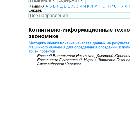
Фамилия
А
Б
В
Г
Д
Е
Ё
Ж
З
И
Й
К
Л
М
Н
О
П
Р
С
Т
У
Ф
Секция:
Когнитивно-информационные техно
экономике
Методика оценки влияния качества данных на результа
машинного обучения для определения опозданий испол
точек проектов
Евгений Витальевич Никульчев, Дмитрий Юрьевич
Евгеньевич Духовенский, Нурзия Шапиевна Газанов
Александрович Червяков