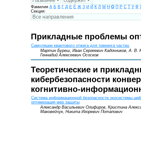
Фамилия
А
Б
В
Г
Д
Е
Ё
Ж
З
И
Й
К
Л
М
Н
О
П
Р
С
Т
У
Ф
Секция:
Прикладные проблемы оп
Симуляции квантового отжига для трекинга частиц
Мартин Буреш, Иван Сергеевич Кадочников, А. В. 
Геннадий Алексеевич Ососков
Теоретические и прикладн
кибербезопасности конве
когнитивно-информацион
Система информационной безопасности экосистемы ци
оптимизация мер защиты
Александр Васильевич Олифиров, Кристина Алекс
Маковейчук, Никита Игоревич Потапович