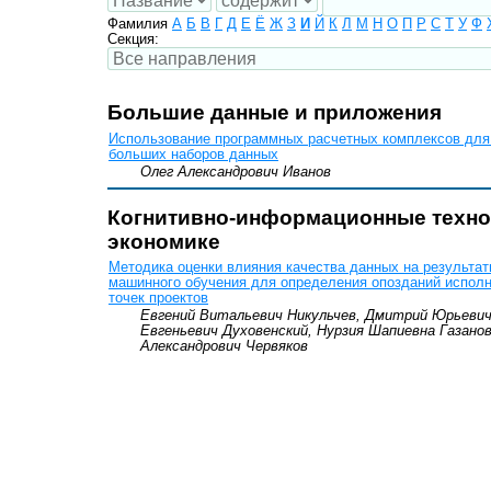
Фамилия
А
Б
В
Г
Д
Е
Ё
Ж
З
И
Й
К
Л
М
Н
О
П
Р
С
Т
У
Ф
Секция:
Большие данные и приложения
Использование программных расчетных комплексов для
больших наборов данных
Олег Александрович Иванов
Когнитивно-информационные техно
экономике
Методика оценки влияния качества данных на результа
машинного обучения для определения опозданий испол
точек проектов
Евгений Витальевич Никульчев, Дмитрий Юрьевич
Евгеньевич Духовенский, Нурзия Шапиевна Газанов
Александрович Червяков