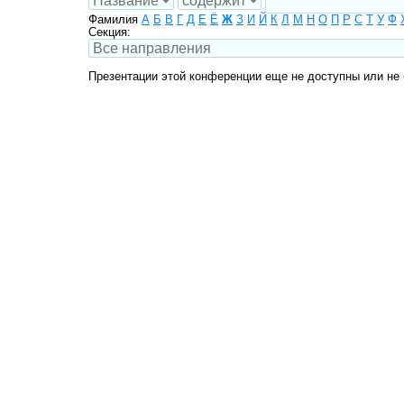
Фамилия
А
Б
В
Г
Д
Е
Ё
Ж
З
И
Й
К
Л
М
Н
О
П
Р
С
Т
У
Ф
Секция:
Презентации этой конференции еще не доступны или не 