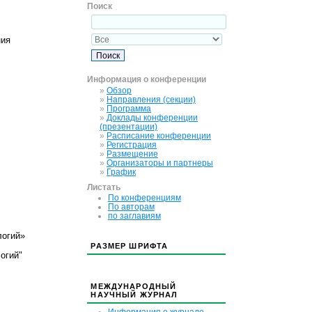
Поиск
ния
Информация о конференции
»
Обзор
»
Направления (секции)
»
Программа
»
Доклады конференции
(презентации)
»
Расписание конференции
»
Регистрация
»
Размещение
»
Организаторы и партнеры
»
График
Листать
По конференциям
По авторам
по заглавиям
логий»
РАЗМЕР ШРИФТА
огий"
МЕЖДУНАРОДНЫЙ
НАУЧНЫЙ ЖУРНАЛ
Информация о журнале