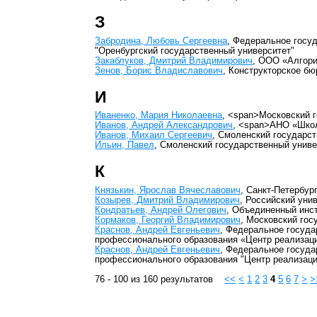
З
Забродина, Любовь Сергеевна
, Федеральное госу
"Оренбургский государственный университет"
Закаблуков, Дмитрий Владимирович
, ООО «Алгор
Зенов, Борис Владиславович
, Конструкторское бю
И
Иваненко, Мария Николаевна
, <span>Московский 
Иванов, Андрей Александрович
, <span>АНО «Шко
Иванов, Михаил Сергеевич
, Смоленский государс
Ильин, Павел
, Смоленский государственный униве
К
Князькин, Ярослав Вячеславович
, Санкт-Петербур
Козырев, Дмитрий Владимирович
, Российский уни
Кондратьев, Андрей Олегович
, Объединенный инс
Кормаков, Георгий Владимирович
, Московский гос
Краснов, Андрей Евгеньевич
, Федеральное госуда
профессионального образования «Центр реализац
Краснов, Андрей Евгеньевич
, Федеральное госуда
профессионального образования "Центр реализаци
76 - 100 из 160 результатов
<<
<
1
2
3
4
5
6
7
>
>