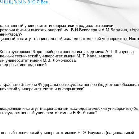
Ч
Ш
Щ
Ъ
Ы
Ь
Э
Ю
Я
Все
ударственный университет информатики и радиоэлектроники
ратория физики высоких энергий им. В.И.Векслера и А.М.Балдина, </sp
аний</span>
ционный институт (национальный исследовательский университет); Инст
"Конструкторское бюро приборостроения им. академика А. Г. Шипунова"
твенный технический университет имени М. Т. Калашникова
ный университет имени М.В. Ломоносова
т ядерных исследований
го Красного Знамени Федеральное государственное бюджетное образова
нический университет связи и информатики"
виационный институт (национальный исследовательский университет)</
 государственный университет имени В.Ф. Уткина"
твенный технический университет имени Н. Э. Баумана (национальный