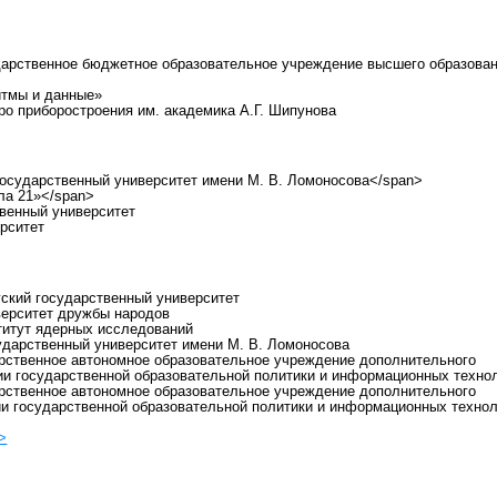
дарственное бюджетное образовательное учреждение высшего образова
итмы и данные»
ро приборостроения им. академика А.Г. Шипунова
государственный университет имени М. В. Ломоносова</span>
ла 21»</span>
твенный университет
рситет
гский государственный университет
верситет дружбы народов
титут ядерных исследований
ударственный университет имени М. В. Ломоносова
рственное автономное образовательное учреждение дополнительного
ии государственной образовательной политики и информационных техно
рственное автономное образовательное учреждение дополнительного
и государственной образовательной политики и информационных технол
>