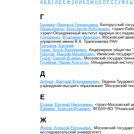
А
Б
В
Г
Д
Е
Ё
Ж
З
И
Й
К
Л
М
Н
О
П
Р
С
Т
У
Ф
Х
Ц
Г
Галиева, Надежда Геннадьевна
, Белорусский гос
Герценбергер, Константин Викторович
, <span>Лабо
<span>Объединенный институт ядерных исследов
Гончаренко, Владимир Иванович
, Московский авиа
управления имени В.А. Трапезникова РАН
Гончаров, Евгений
Горин, Антон Валерьевич
, Акционерное общество 
Горохов, Максим Михайлович
, Ижевский государс
Гуров, Сергей Исаевич
, Московский государствен
Гусейнов, Назим Али-оглы
, Объединенный институ
Д
Дубнов, Дмитрий Владимирович
, Ордена Трудово
учреждение высшего образования "Московский тех
Е
Егоров, Евгений Николаевич
, <span>Московский а
Ефимов, Алексей Игоревич
, ФГБОУ ВО "Рязанский
Ж
Жуков, Алексей Евгеньевич
, Московский государс
исследовательский университет)