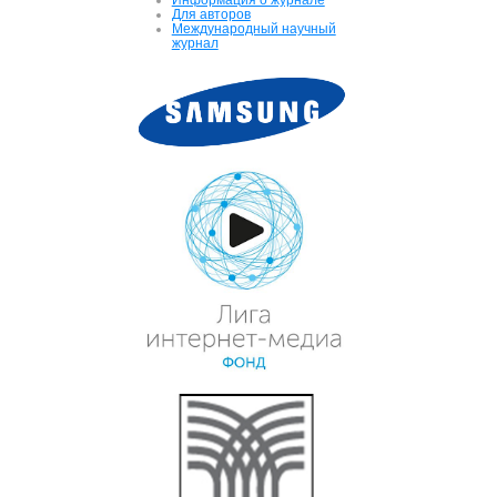
Для авторов
Международный научный
журнал