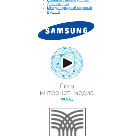
Для авторов
Международный научный
журнал