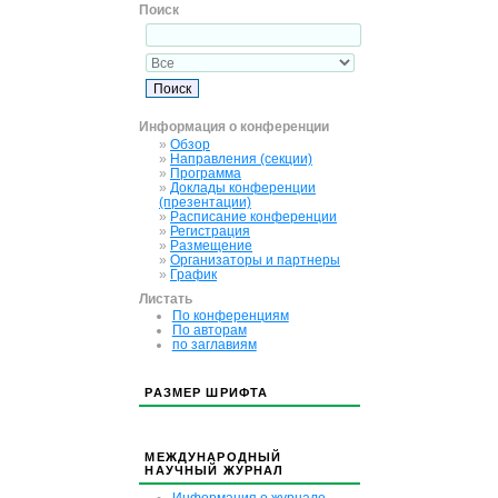
Поиск
Информация о конференции
»
Обзор
»
Направления (секции)
»
Программа
»
Доклады конференции
(презентации)
»
Расписание конференции
»
Регистрация
»
Размещение
»
Организаторы и партнеры
»
График
Листать
По конференциям
По авторам
по заглавиям
РАЗМЕР ШРИФТА
МЕЖДУНАРОДНЫЙ
НАУЧНЫЙ ЖУРНАЛ
Информация о журнале