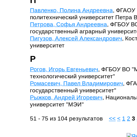
П
Павленко, Полина Андреевна
, ФГАОУ
политехнический университет Петра В
Петрова, Софья Андреевна
, ФГБОУ В
государственный аграрный университе
Пигузов, Алексей Александрович
, Ко
университет
Р
Рогов, Игорь Евгеньевич
, ФГБОУ ВО "
технологический университет"
Ромасевич, Павел Владимирович
, ФГ
государственный университет"
Рыжков, Андрей Игоревич
, Националь
университет "МЭИ"
51 - 75 из 104 результатов
<<
<
1
2
3