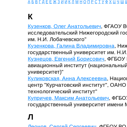
А
Б
В
Г
Д
Е
Ё
Ж
З
И
Й
К
Л
М
Н
О
П
Р
С
Т
У
Ф
Х
Ц
Ч
Ш
К
Кузенков, Олег Анатольевич
, ФГАОУ 
исследовательский Нижегородский го
им. Н.И. Лобачевского"
Кузенкова, Галина Владимировна
, Ни
государственный университет им. Н.И
Кузнецов, Евгений Борисович
, ФГБОУ
авиационный институт (национальный
университет)"
Куликовская, Анна Алексеевна
, Наци
центр "Курчатовский институт", ОАНО
технологический институт"
Купричев, Максим Анатольевич
, ФГБО
государственный университет имени 
Л
Леонов, Сергей Сергеевич
, ФГБОУ ВО