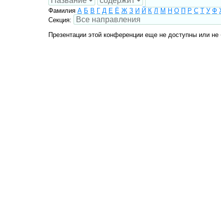
Фамилия
А
Б
В
Г
Д
Е
Ё
Ж
З
И
Й
К
Л
М
Н
О
П
Р
С
Т
У
Ф
Секция:
Презентации этой конференции еще не доступны или не 