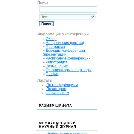
Поиск
Информация о конференции
»
Обзор
»
Направления (секции)
»
Программа
»
Доклады конференции
(презентации)
»
Расписание конференции
»
Регистрация
»
Размещение
»
Организаторы и партнеры
»
График
Листать
По конференциям
По авторам
по заглавиям
РАЗМЕР ШРИФТА
МЕЖДУНАРОДНЫЙ
НАУЧНЫЙ ЖУРНАЛ
Информация о журнале