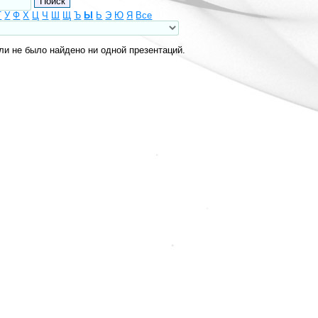
Т
У
Ф
Х
Ц
Ч
Ш
Щ
Ъ
Ы
Ь
Э
Ю
Я
Все
ли не было найдено ни одной презентаций.