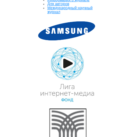
Для авторов
Международный научный
журнал