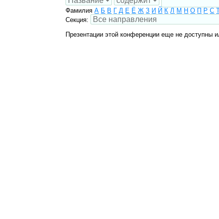
Фамилия
А
Б
В
Г
Д
Е
Ё
Ж
З
И
Й
К
Л
М
Н
О
П
Р
С
Секция:
Презентации этой конференции еще не доступны и