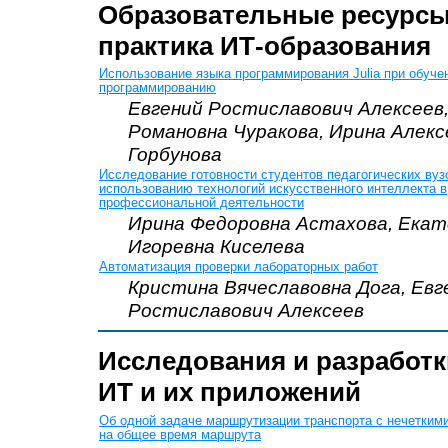
Образовательные ресурсы
практика ИТ-образования
Использование языка программирования Julia при обуче
программированию
Евгений Ростиславович Алексеев
Романовна Чуракова, Ирина Алекс
Горбунова
Исследование готовности студентов педагогических вуз
использованию технологий искусственного интеллекта в
профессиональной деятельности
Ирина Федоровна Астахова, Екат
Игоревна Киселева
Автоматизация проверки лабораторных работ
Кристина Вячеславовна Дога, Евг
Ростиславович Алексеев
Исследования и разработк
ИТ и их приложений
Об одной задаче маршрутизации транспорта с нечетким
на общее время маршрута