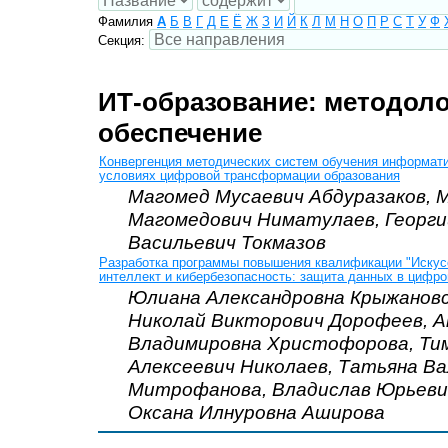
Фамилия
А
Б
В
Г
Д
Е
Ё
Ж
З
И
Й
К
Л
М
Н
О
П
Р
С
Т
У
Ф
Секция:
ИТ-образование: методоло
обеспечение
Конвергенция методических систем обучения информати
условиях цифровой трансформации образования
Магомед Мусаевич Абдуразаков, 
Магомедович Ниматулаев, Георги
Васильевич Токмазов
Разработка программы повышения квалификации "Иску
интеллект и кибербезопасность: защита данных в цифро
Юлиана Александровна Крыжановс
Николай Викторович Дорофеев, 
Владимировна Христофорова, Ти
Алексеевич Николаев, Татьяна В
Митрофанова, Владислав Юрьевич
Оксана Илнуровна Аширова