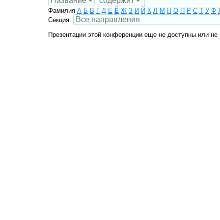
Фамилия
А
Б
В
Г
Д
Е
Ё
Ж
З
И
Й
К
Л
М
Н
О
П
Р
С
Т
У
Ф
Секция:
Презентации этой конференции еще не доступны или не 