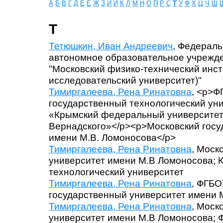
А
Б
В
Г
Д
Е
Ё
Ж
З
И
Й
К
Л
М
Н
О
П
Р
С
Т
У
Ф
Х
Ц
Ч
Ш
Т
Тетюшкин, Иван Андреевич
, Федераль
автономное образовательное учрежд
"Московский физико-технический инс
исследовательский университет)"
Тимиргалеева, Рена Ринатовна
, <p>Ф
государственный технологический ун
«Крымский федеральный университет
Вернадского»</p><p>Московский госу
имени М.В. Ломоносова</p>
Тимиргалеева, Рена Ринатовна
, Моск
университет имени М.В Ломоносова; 
технологический университет
Тимиргалеева, Рена Ринатовна
, ФГБО
государственный университет имени М
Тимиргалеева, Рена Ринатовна
, Моск
университет имени М.В Ломоносова; 