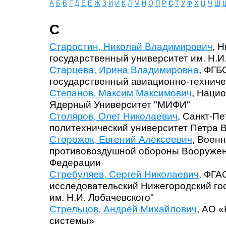
А
Б
В
Г
Д
Е
Ё
Ж
З
И
Й
К
Л
М
Н
О
П
Р
С
Т
У
Ф
Х
Ц
Ч
Ш
С
Старостин, Николай Владимирович
, 
государственный университет им. Н.И
Старцева, Ирина Владимировна
, ФГБ
государственный авиационно-техниче
Степанов, Максим Максимович
, Наци
Ядерный Университет "МИФИ"
Столяров, Олег Николаевич
, Санкт-П
политехнический университет Петра 
Сторожок, Евгений Алексеевич
, Воен
противовоздушной обороны Вооружен
Федерации
Стребуляев, Сергей Николаевич
, ФГА
исследовательский Нижегородский го
им. Н.И. Лобачевского"
Стрельцов, Андрей Михайлович
, АО 
системы»