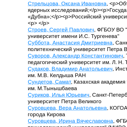
Стрельцова, Оксана Ивановна
, <p>Об
ядерных исследований;</p><p>Госуда
«Дубна»;</p><p>Pоссийский универси
<p> </p>
Строев, Сергей Павлович
, ФГБОУ ВО 
университет имени И.С. Тургенева"
Суббота, Анастасия Дмитриевна
, Сан
политехнический университет Петра 
Суворов, Александр Константинович
,
педагогический университет им. Л. Н. 
Судаков, Владимир Анатольевич
, Инс
им. М.В. Келдыша РАН
Сундетов, Самат
, Казахская академия
им. М.Тынышбаева
Суриков, Илья Юрьевич
, Санкт-Петер
университет Петра Великого
Суровцева, Вера Анатольевна
, КОГОА
города Кирова
Суровцева, Ирина Вячеславовна
, ФГ