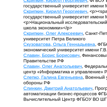
Скрипкин, Кирилл Георгиевич
, ФГБОУ 
государственный университет имени 
Скрипкин, Кирилл Георгиевич
, <p><sp
государственный университет имени М
<p>Национальный исследовательский
школа экономики»</p>
Скрипкин, Олег Алексеевич
, Санкт-Пе
университет Петра Великого
Скузоватова, Ольга Геннадьевна
, ФГ
экономический университет имени Г.В
Славин, Борис Борисович
, Финансовы
Правительстве РФ
Славин, Олег Анатольевич
, Федераль
центр «Информатика и управление» Р
Слепко, Галина Евгеньевна
, Военный
обороны РФ
Слинкин, Дмитрий Анатольевич
, Прог
автоматизации бизнес-процессов ФГ
Вычислительный Центр ФГБОУ ВО Ш