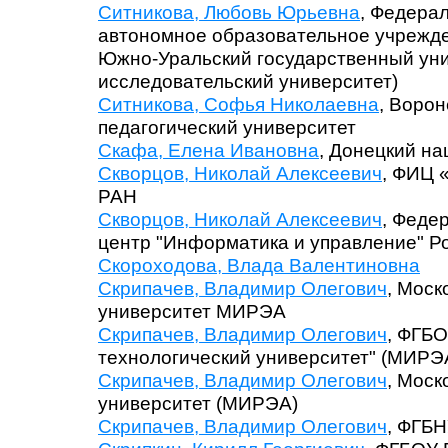
Ситникова, Любовь Юрьевна
, Федера
автономное образовательное учрежд
Южно-Уральский государственный ун
исследовательский университет)
Ситникова, Софья Николаевна
, Воро
педагогический университет
Скафа, Елена Ивановна
, Донецкий н
Скворцов, Николай Алексеевич
, ФИЦ 
РАН
Скворцов, Николай Алексеевич
, Феде
центр "Информатика и управление" Р
Скороходова, Влада Валентиновна
Скрипачев, Владимир Олегович
, Моск
университет МИРЭА
Скрипачев, Владимир Олегович
, ФГБО
технологический университет" (МИРЭА
Скрипачев, Владимир Олегович
, Моск
университет (МИРЭА)
Скрипачев, Владимир Олегович
, ФГБ