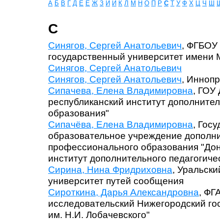
А
Б
В
Г
Д
Е
Ё
Ж
З
И
Й
К
Л
М
Н
О
П
Р
С
Т
У
Ф
Х
Ц
Ч
Ш
С
Синягов, Сергей Анатольевич
, ФГБОУ
государственный университет имени 
Синягов, Сергей Анатольевич
Синягов, Сергей Анатольевич
, Иннопр
Сипачева, Елена Владимировна
, ГОУ
республиканский институт дополнител
образования"
Сипачёва, Елена Владимировна
, Гос
образовательное учреждение дополн
профессионального образования "Дон
институт дополнительного педагогиче
Сирина, Нина Фридриховна
, Уральск
университет путей сообщения
Сироткина, Дарья Александровна
, ФГ
исследовательский Нижегородский го
им. Н.И. Лобачевского"