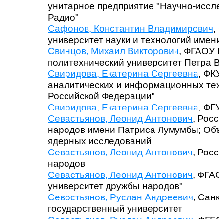
унитарное предприятие "Научно-иссл
Радио"
Сафонов, Константин Владимирович
,
университет науки и технологий имен
Свинцов, Михаил Викторович
, ФГАОУ 
политехнический университет Петра В
Свиридова, Екатерина Сергеевна
, ФК
аналитических и информационных те
Российской Федерации"
Свиридова, Екатерина Сергеевна
, ФГ
Севастьянов, Леонид Антонович
, Рос
народов имени Патриса Лумумбы; Об
ядерных исследований
Севастьянов, Леонид Антонович
, Рос
народов
Севастьянов, Леонид Антонович
, ФГА
университет дружбы народов"
Севостьянов, Руслан Андреевич
, Сан
государственный университет