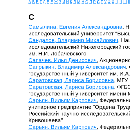
А
Б
В
Г
Д
Е
Ё
Ж
З
И
Й
К
Л
М
Н
О
П
Р
С
Т
У
Ф
Х
Ц
Ч
Ш
С
Самылина, Евгения Александровна
, 
исследовательский университет "Выс
Сандалов, Владимир Михайлович
, Н
исследовательский Нижегородский го
им. Н.И. Лобачевского
Сапачев, Илья Денисович
, Акционерн
Сапрыкин, Владимир Александрович
,
государственный университет им. И.А
Саратовская, Лариса Борисовна
, МГУ
Саратовская, Лариса Борисовна
, ФГБ
государственный университет имени 
Сарьян, Вильям Карпович
, Федеральн
унитарное предприятие "Ордена Труд
Российский научно-исследовательский
Кривошеева"
Сарьян, Вильям Карпович
, Федеральн