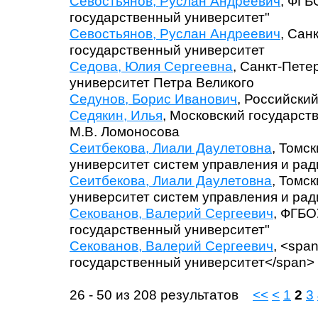
Севостьянов, Руслан Андреевич
, ФГБ
государственный университет"
Севостьянов, Руслан Андреевич
, Сан
государственный университет
Седова, Юлия Сергеевна
, Санкт-Пете
университет Петра Великого
Седунов, Борис Иванович
, Российски
Седякин, Илья
, Московский государс
М.В. Ломоносова
Сеитбекова, Лиали Даулетовна
, Томс
университет систем управления и ра
Сеитбекова, Лиали Даулетовна
, Томс
университет систем управления и рад
Секованов, Валерий Сергеевич
, ФГБО
государственный университет"
Секованов, Валерий Сергеевич
, <spa
государственный университет</span>
26 - 50 из 208 результатов
<<
<
1
2
3