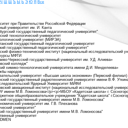
Ч
Ш
Щ
Ъ
Ы
Ь
Э
Ю
Я
Все
рситет при Правительстве Российской Федерации
ный университет им. И. Канта
ургский государственный педагогический университет"
ский технологический университет
нологический университет (МИРЭА)
танский государственный педагогический университет
ий государственный педагогический университет"
ский физико-технический институт (национальный исследовательский ун
 курсы МФТИ
ево-Черкесский государственный университет им. У.Д. Алиева»
вский колледж"
ий химико-технологический университета имени Д.И. Менделеева»
ужбы народов
вательский университет «Высшая школа экономики» (Пермский филиал)
ский государственный радиотехнический университет имени В.Ф. Уткин
сследовательский Ядерный Университет МИФИ
вский авиационный институт (национальный исследовательский универс
ФУ имени М.В. Ломоносова</p><p>МБОУ «Кадетская школа» г. Сосногор
джетное общеобразовательное учреждение "Кадетская школа" г.Сосного
кий государственный университет имени М.В. Ломоносова"
ономический университет им. Г.В. Плеханова
ческий университет"
ий государственный университет имени М.В. Ломоносова"
ственный университет
MADMEN