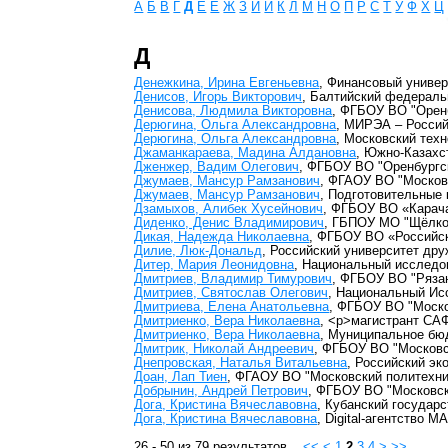
А
Б
В
Г
Д
Е
Ё
Ж
З
И
Й
К
Л
М
Н
О
П
Р
С
Т
У
Ф
Х
Ц
Д
Денежкина, Ирина Евгеньевна
, Финансовый униве
Денисов, Игорь Викторович
, Балтийский федераль
Денисова, Людмила Викторовна
, ФГБОУ ВО "Оренб
Дерюгина, Ольга Александровна
, МИРЭА – Россий
Дерюгина, Ольга Александровна
, Московский тех
Джаманкараева, Мадина Алдановна
, Южно-Казахс
Дженжер, Вадим Олегович
, ФГБОУ ВО "Оренбургск
Джумаев, Мансур Рамзанович
, ФГАОУ ВО "Москов
Джумаев, Мансур Рамзанович
, Подготовительные
Дзамыхов, Алибек Хусейнович
, ФГБОУ ВО «Карача
Диденко, Денис Владимирович
, ГБПОУ МО "Щёлко
Дикая, Надежда Николаевна
, ФГБОУ ВО «Российск
Дилие, Люк-Дональд
, Российский университет др
Дитер, Мария Леонидовна
, Национальный исследо
Дмитриев, Владимир Тимурович
, ФГБОУ ВО "Рязан
Дмитриев, Святослав Олегович
, Национальный И
Дмитриева, Елена Анатольевна
, ФГБОУ ВО "Моско
Дмитриенко, Вера Николаевна
, <p>магистрант СА
Дмитриенко, Вера Николаевна
, Муниципальное бю
Дмитрик, Николай Андреевич
, ФГБОУ ВО "Московс
Днепровская, Наталья Витальевна
, Российский эк
Доан, Лап Тиен
, ФГАОУ ВО "Московский политехни
Добрынин, Андрей Петрович
, ФГБОУ ВО "Московск
Дога, Кристина Вячеславовна
, Кубанский государ
Дога, Кристина Вячеславовна
, Digital-агентство 
26 - 50 из 79 результатов
<<
<
1
2
3
4
>
>>