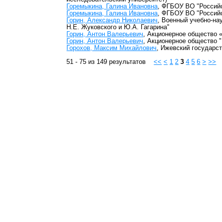
Горемыкина, Галина Ивановна
, ФГБОУ ВО "Российс
Горемыкина, Галина Ивановна
, ФГБОУ ВО "Российс
Горин, Александр Николаевич
, Военный учебно-на
Н.Е. Жуковского и Ю.А. Гагарина"
Горин, Антон Валерьевич
, Акционерное общество 
Горин, Антон Валерьевич
, Акционерное общество "
Горохов, Максим Михайлович
, Ижевский государс
51 - 75 из 149 результатов
<<
<
1
2
3
4
5
6
>
>>