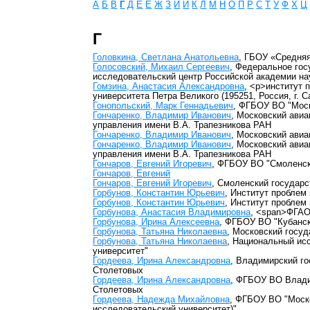
А
Б
В
Г
Д
Е
Ё
Ж
З
И
Й
К
Л
М
Н
О
П
Р
С
Т
У
Ф
Х
Ц
Г
Головкина, Светлана Анатольевна
, ГБОУ «Средня
Голосовский, Михаил Сергеевич
, Федеральное го
исследовательский центр Российской академии на
Гомзина, Анастасия Александровна
, <p>институт 
университета Петра Великого (195251, Россия, г. С
Гонопольский, Марк Геннадьевич
, ФГБОУ ВО "Моск
Гончаренко, Владимир Иванович
, Московский авиа
управления имени В.А. Трапезникова РАН
Гончаренко, Владимир Иванович
, Московский ави
Гончаренко, Владимир Иванович
, Московский авиа
управления имени В.А. Трапезникова РАН
Гончаров, Евгений Игоревич
, ФГБОУ ВО "Смоленск
Гончаров, Евгений
Гончаров, Евгений Игоревич
, Смоленский государ
Горбунов, Константин Юрьевич
, Институт проблем
Горбунов, Константин Юрьевич
, Институт проблем
Горбунова, Анастасия Владимировна
, <span>ФГАО
Горбунова, Ирина Алексеевна
, ФГБОУ ВО "Кубанск
Горбунова, Татьяна Николаевна
, Московский госу
Горбунова, Татьяна Николаевна
, Национальный ис
университет"
Гордеева, Ирина Александровна
, Владимирский го
Столетовых
Гордеева, Ирина Александровна
, ФГБОУ ВО Влади
Столетовых
Гордеева, Надежда Михайловна
, ФГБОУ ВО "Моско
исследовательский университет)"