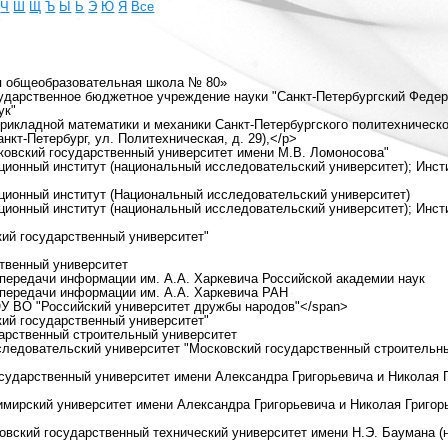
Ч
Ш
Щ
Ъ
Ы
Ь
Э
Ю
Я
Все
я общеобразовательная школа № 80»
сударственное бюджетное учреждение науки "Санкт-Петербургский Феде
ук"
прикладной математики и механики Санкт-Петербургского политехническ
анкт-Петербург, ул. Политехническая, д. 29),</p>
овский государственный университет имени М.В. Ломоносова"
ционный институт (национальный исследовательский университет); Инст
ационный институт (Национальный исследовательский университет)
ционный институт (национальный исследовательский университет); Инст
ий государственный университет"
ственный университет
 передачи информации им. А.А. Харкевича Российской академии наук
 передачи информации им. А.А. Харкевича РАН
У ВО "Российский университет дружбы народов"</span>
ий государственный университет"
дарственный строительный университет
следовательский университет "Московский государственный строительн
сударственный университет имени Александра Григорьевича и Николая 
мирский университет имени Александра Григорьевича и Николая Григор
вский государственный технический университет имени Н.Э. Баумана 